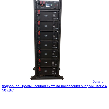
Узнать
подробнее
Промышленная система накопления энергии LifePo4
58 кВт/ч
Цена:
8900$
6999$
Предлагаем нашу новую систему СНЕ из серии Smart Battery
HVF – модульная шкафная высоковольтная система накопления
энергии для работы с...