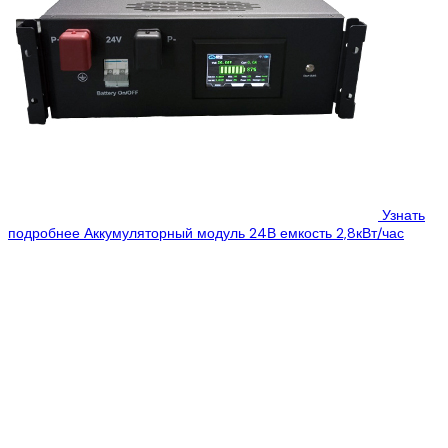
Узнать
подробнее
Аккумуляторный модуль 24В емкость 2,8кВт/час
Цена:
899 $
684 $
Smart Battery LV – линейка аккумуляторных систем,
особенностью которой является активная система бмс для
контроля режимов работы аккумуляторной литий-ионной (Li-
ion...