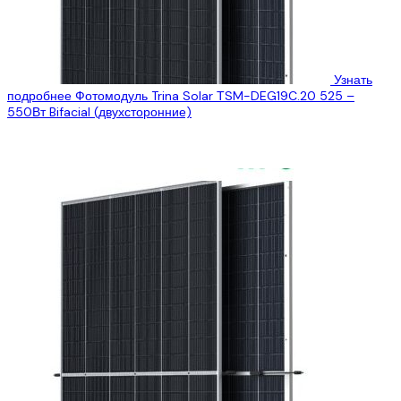
Узнать
подробнее
Фотомодуль Trina Solar ТSM-DEG19C.20 525 –
550Вт Bifacial (двухсторонние)
«Эко Про +» предлагает Вам рассмотреть технические
характеристики двухсторонней солнечной панели Trina Solar
ТSM-DEG19C.20 Mono мощностью 525-550 Вт от компании...