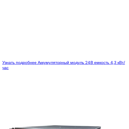
Узнать подробнее
Аккумуляторный модуль 24В емкость 4,3 кВт/
час
Цена:
1049 $
749 $
Smart Battery – линейка аккумуляторных систем, особенностью
которой является «единая» аккумуляторная литий-ионная (Li-
ion) батарея и зарядное устройство, которые используются для...