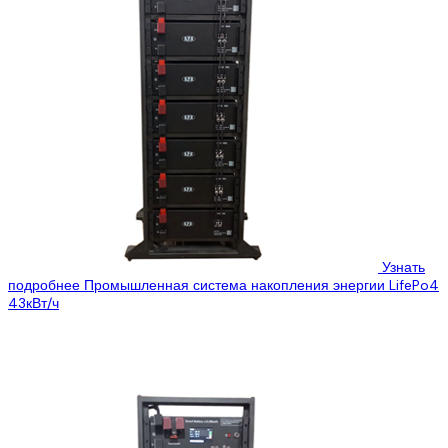
Узнать
подробнее
Промышленная система накопления энергии LifePo4
43кВт/ч
Цена:
6215$
5160$
Предлагаем нашу новую систему СНЕ из серии Smart Battery
HVF – промышленная система накопления энергии предприятия
в шкафном исполнении для...