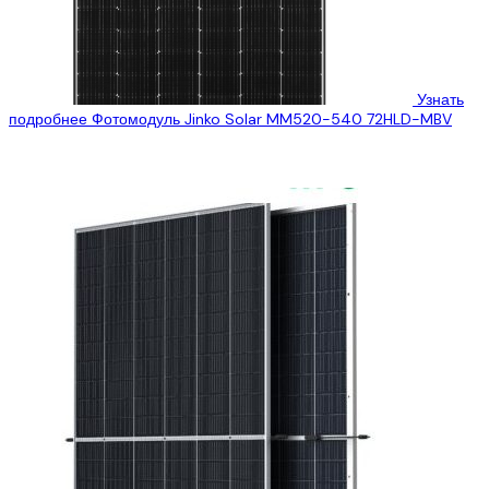
Узнать
подробнее
Фотомодуль Jinko Solar MM520-540 72HLD-MBV
“Эко Про +” предлагает Вам рассмотреть технические
характеристики двухстороннего фотомодуля Jinko Solar
MM520-72HLD-MBV, которые Вы можете заказать и купить в...