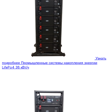
Узнать
подробнее
Промышленные системы накопления энергии
LifePo4 38 кВт/ч
Цена:
6759$
4560$
Предлагаем нашу новую систему СНЕ из серии Smart Battery
HVF – модульная шкафная высоковольтная система накопления
энергии для работы с...