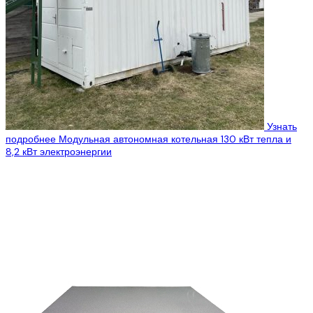
Узнать
подробнее
Модульная автономная котельная 130 кВт тепла и
8,2 кВт электроэнергии
Цена:
360 000€
Предлагаем современную и эффективную автономную
модульную котельную на щепе, производящую как тепло, так и
электричество. Отапливает 130 кВт тепла Генерирует...