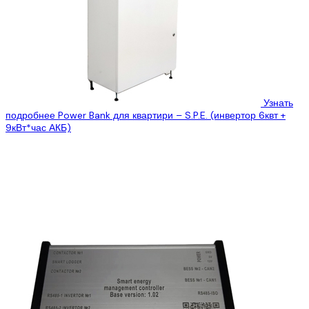
Узнать
подробнее
Power Bank для квартири – S.P.E. (инвертор 6квт +
9кВт*час АКБ)
Цена:
2799$
Система накопления энергии для дома от нашей компании SPE
– это лучшее решение для бесперебойного электроснабжения в
офисы, коттеджи, квартиры...