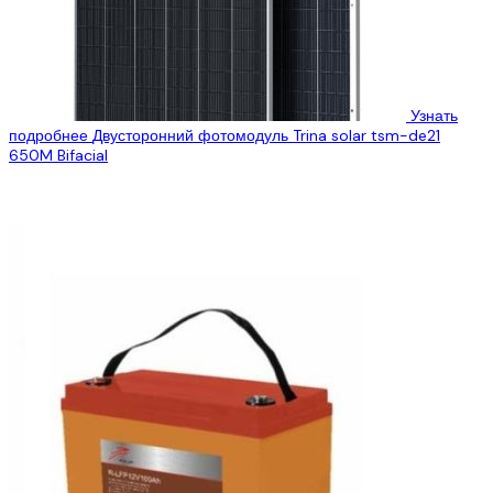
Узнать
подробнее
Двусторонний фотомодуль Trina solar tsm-de21
650M Bifacial
«Эко Про +» предлагает Вам рассмотреть технические
характеристики солнечных панелей Trina solar tsm-de21 650m с
технологией MonoPerc, эти двухсторонние солнечные...