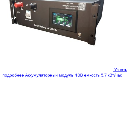
Узнать
подробнее
Аккумуляторный модуль 48В емкость 5,7 кВт/час
Цена:
1449 $
1130 $
Низьковольтний акумулятор 48В емкостью 5.7кВт/час из серии
Smart Battery – ее особенностью является возможность
быстрой зарядки акб в течении 2...