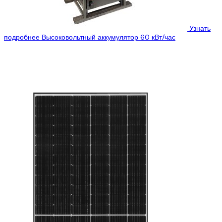
Узнать
подробнее
Высоковольтный аккумулятор 60 кВт/час
Цена:
9745$
7200$
Smart Battery HV– линейка высоковольтных систем
аккумулирования, их отличительной особенностью является
«единая» система управления для мастер БМС, высоковольтная
аккумуляторная батарея....