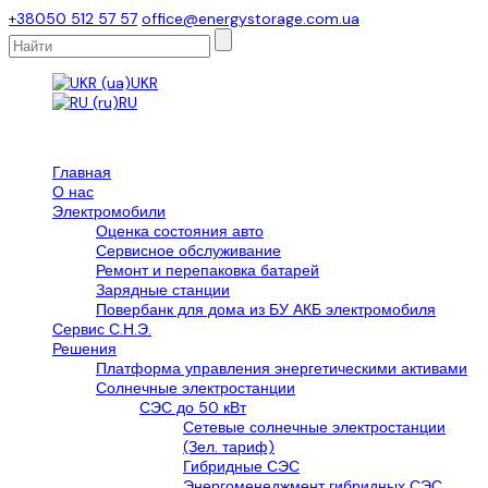
+38050 512 57 57
office@energystorage.com.ua
UKR
RU
Главная
О нас
Электромобили
Оценка состояния авто
Сервисное обслуживание
Ремонт и перепаковка батарей
Зарядные станции
Повербанк для дома из БУ АКБ электромобиля
Сервис С.Н.Э.
Решения
Платформа управления энергетическими активами
Солнечные электростанции
СЭС до 50 кВт
Сетевые солнечные электростанции
(Зел. тариф)
Гибридные СЭС
Энергоменеджмент гибридных СЭС