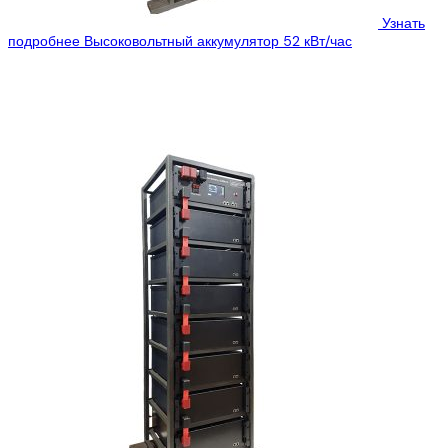
Узнать
подробнее
Высоковольтный аккумулятор 52 кВт/час
Цена:
7989$
6240$
Smart Battery HV– линейка высоковольтных систем
аккумулирования, их отличительной особенностью является
«единая» система мастер БМС и высоковольтная
аккумуляторная батарея, которые...