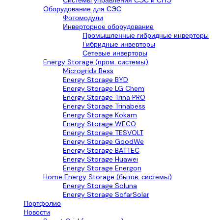
Системы управления СЭС и СНЭ
Оборудование для СЭС
Фотомодули
Инверторное оборудование
Промышленные гибридные инверторы
Гибридные инверторы
Сетевые инверторы
Energy Storage (пром. системы)
Microgrids Bess
Energy Storage BYD
Energy Storage LG Chem
Energy Storage Trina PRO
Energy Storage Trinabess
Energy Storage Kokam
Energy Storage WECO
Energy Storage TESVOLT
Energy Storage GoodWe
Energy Storage BATTEC
Energy Storage Huawei
Energy Storage Energon
Home Energy Storage (бытов. системы)
Energy Storage Soluna
Energy Storage SofarSolar
Портфолио
Новости