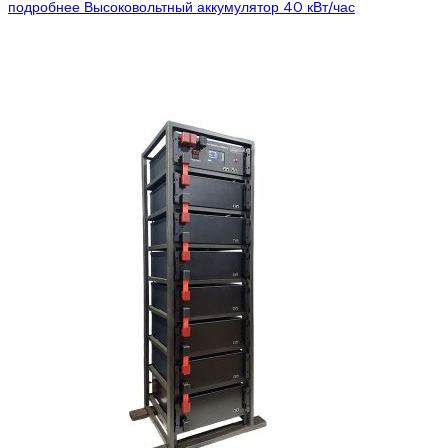
подробнее
Высоковольтный аккумулятор 40 кВт/час
Цена:
7014$
4800$
Smart Battery HV– линейка высоковольтных систем
аккумулирования, их отличительной особенностью является
«единая» система мастер БМС и высоковольтная
аккумуляторная батарея, которые...