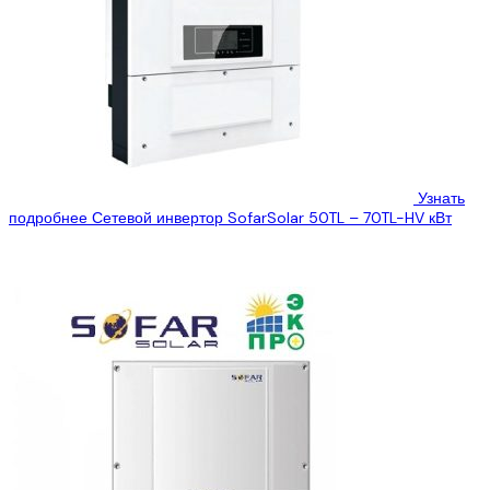
Узнать
подробнее
Сетевой инвертор SofarSolar 50TL – 70TL-HV кВт
ООО » Эко Про плюс» предлагает Вам ознакомиться с
техническими характеристиками сетевого инвертора SofarSolar
50TL – 70TL-HV, который Вы можете...