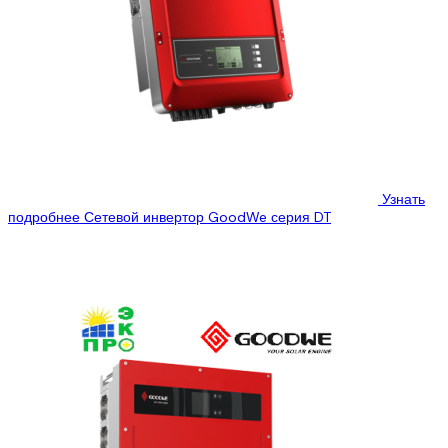
Узнать
подробнее
Сетевой инвертор GoodWe серия DT
ООО “Эко Про плюс” предлагает Вам ознакомиться с
техническими характеристиками сетевого инвертора GoodWe
GW17K-DT, который Вы можете купить, по лучшей...