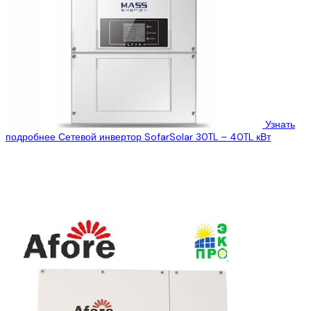
Узнать
подробнее
Сетевой инвертор SofarSolar 30TL – 40TL кВт
ООО » Эко Про плюс» предлагает Вам ознакомиться с
техническими характеристиками cетевой инвертор SofarSolar
30TL – 40TL кВт, который Вы...