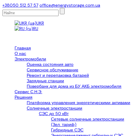
+38050 512 57 57
office@energystorage.com.ua
UKR
RU
Главная
О нас
Электромобили
Оценка состояния авто
Сервисное обслуживание
Ремонт и перепаковка батарей
Зарядные станции
Повербанк для дома из БУ АКБ электромобиля
Сервис С.Н.Э.
Решения
Платформа управления энергетическими активами
Солнечные электростанции
СЭС до 50 кВт
Сетевые солнечные электростанции
(Зел. тариф)
Гибридные СЭС
Энергоменеджмент гибридных СЭС