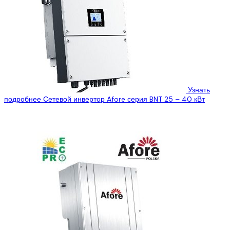
Узнать
подробнее
Сетевой инвертор Afore серия BNT 25 – 40 кВт
ООО «Эко Про плюс» предлагает Вам ознакомиться с
техническими характеристиками сетевого инвертора Afore
BNT025KTL, который Вы можете купить, по лучшей...