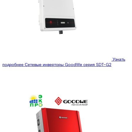
Узнать
подробнее
Сетевые инверторы GoodWe серия SDT-G2
ООО “Эко Про плюс” предлагает Вам ознакомиться с
техническими характеристиками гибридного инвертора GoodWe
GW5K-DT, который Вы можете купить, по лучшей...