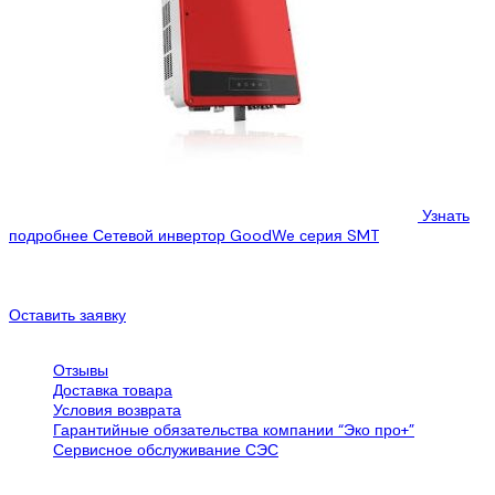
Узнать
подробнее
Сетевой инвертор GoodWe серия SMT
ООО “Эко Про плюс” предлагает Вам ознакомиться с
техническими характеристиками сетевого инвертора GoodWe
GW25K-SMT, который Вы можете купить, по лучшей...
Оставить заявку
Обслуживание клиентов
Отзывы
Доставка товара
Условия возврата
Гарантийные обязательства компании “Эко про+”
Сервисное обслуживание СЭС
Все об SPN Group