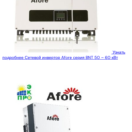
Узнать
подробнее
Сетевой инвертор Afore серия BNT 50 – 60 кВт
ООО «Эко Про плюс» предлагает Вам ознакомиться с
техническими характеристиками на сетевой инвертор Afore
BNT040KTL, который Вы можете купить, по...