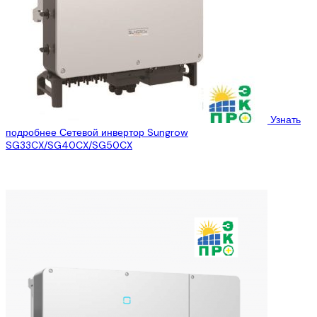
Узнать
подробнее
Сетевой инвертор Sungrow
SG33CX/SG40CX/SG50CX
ООО » Эко Про плюс» предлагает Вам ознакомиться с
техническими характеристиками сетевых инверторов Sungrow
SG33CX/SG40CX/SG50CX, которые Вы можете купить, по...