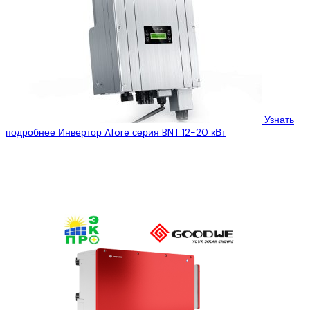
Узнать
подробнее
Инвертор Afore серия BNT 12-20 кВт
ООО «Эко Про плюс» предлагает Вам ознакомиться с
техническими характеристиками сетевого инвертора Afore
BNT012KTL, который Вы можете купить, по лучшей...