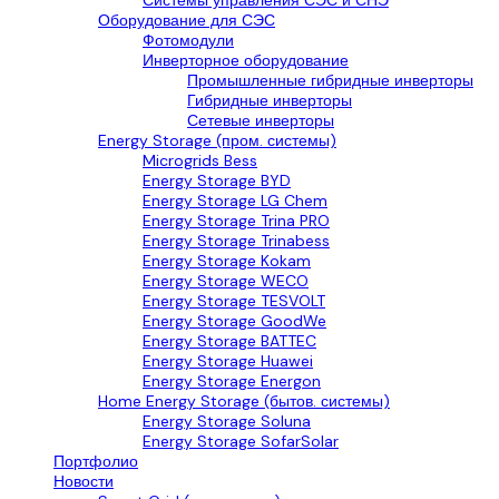
Системы управления СЭС и СНЭ
Оборудование для СЭС
Фотомодули
Инверторное оборудование
Промышленные гибридные инверторы
Гибридные инверторы
Сетевые инверторы
Energy Storage (пром. системы)
Microgrids Bess
Energy Storage BYD
Energy Storage LG Chem
Energy Storage Trina PRO
Energy Storage Trinabess
Energy Storage Kokam
Energy Storage WECO
Energy Storage TESVOLT
Energy Storage GoodWe
Energy Storage BATTEC
Energy Storage Huawei
Energy Storage Energon
Home Energy Storage (бытов. системы)
Energy Storage Soluna
Energy Storage SofarSolar
Портфолио
Новости