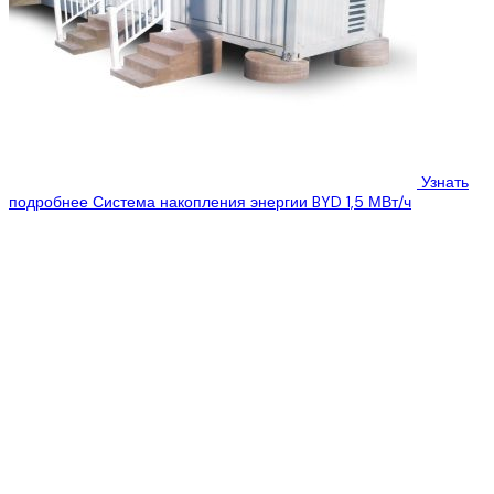
Узнать
подробнее
Система накопления энергии BYD 1,5 МВт/ч
ООО “Эко Про плюс” предлагает Вам ознакомиться с
техническими характеристиками системы Energy Storage BYD 1.5
МВт/ч, которую Вы можете купить,...
Наше предприятие предлагает Вам рассмотреть технические
характеристики систем накопления энергии (Energy Storage)
компании BYD. BYD является одним из ведущих мировых
производителем аккумуляторных батарей, разрабатывая
различные комплексные решения для промышленных систем
накопления энергии.
В настоящее время такие системы хранения энергии являются
важным элементом при создании интеллектуальных
электроэнергетических систем. К основным преимуществам
систем накопления энергии отводят такие функции, как: