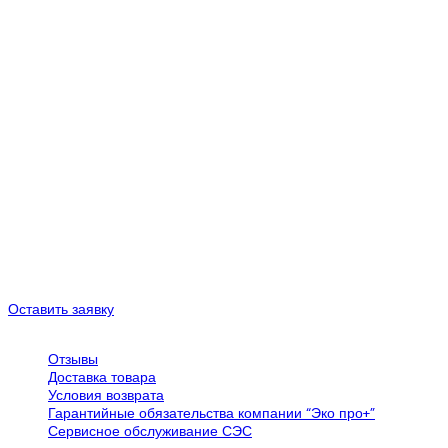
поддержание стабильной работы энергосети, оптимизация
затрат и обеспечение устойчивости энергосистемы, быстрое
реагирование при отсутствии энергии во внешних сетях.
На сегодняшний день системы накопления энергии играют
важную роль в распределении электроэнергии. Такие решения
идеально подходят для различных сфер деятельности,
обеспечивая энергонезависимость и стабильное
электроснабжение.
Специалисты компании “Эко Про плюс” помогут подобрать, а
также произвести монтаж и пусконаладочные работы систем
накопления энергии, исходя из потребностей Вашего
предприятия. Мы выполняем широкий спектр работ по
проектированию, монтажу, сервисному обслуживанию систем
накопления энергии во всех регионах Украины.
Оставить заявку
Обслуживание клиентов
Отзывы
Доставка товара
Условия возврата
Гарантийные обязательства компании “Эко про+”
Сервисное обслуживание СЭС