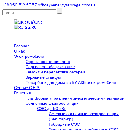
+38050 512 57 57
office@energystorage.com.ua
UKR
RU
Главная
О нас
Электромобили
Оценка состояния авто
Сервисное обслуживание
Ремонт и перепаковка батарей
Зарядные станции
Повербанк для дома из БУ АКБ электромобиля
Сервис С.Н.Э.
Решения
Платформа управления энергетическими активами
Солнечные электростанции
СЭС до 50 кВт
Сетевые солнечные электростанции
(Зел. тариф)
Гибридные СЭС
Энергоменеджмент гибридных СЭС