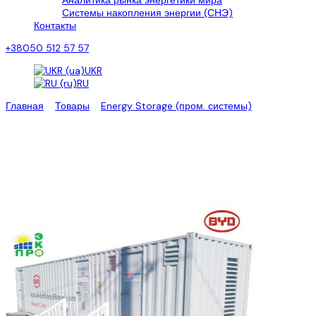
Аналитика рынка энергетики мира
Системы накопления энергии (СНЭ)
Контакты
+38050 512 57 57
UKR
RU
Главная
>
Товары
>
Energy Storage (пром. системы)
>
Energy
Storage BYD
Energy Storage BYD