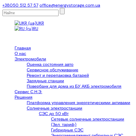
+38050 512 57 57
office@energystorage.com.ua
UKR
RU
Главная
О нас
Электромобили
Оценка состояния авто
Сервисное обслуживание
Ремонт и перепаковка батарей
Зарядные станции
Повербанк для дома из БУ АКБ электромобиля
Сервис С.Н.Э.
Решения
Платформа управления энергетическими активами
Солнечные электростанции
СЭС до 50 кВт
Сетевые солнечные электростанции
(Зел. тариф)
Гибридные СЭС
Энергоменеджмент гибридных СЭС