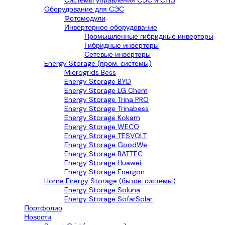
Системы управления СЭС и СНЭ
Оборудование для СЭС
Фотомодули
Инверторное оборудование
Промышленные гибридные инверторы
Гибридные инверторы
Сетевые инверторы
Energy Storage (пром. системы)
Microgrids Bess
Energy Storage BYD
Energy Storage LG Chem
Energy Storage Trina PRO
Energy Storage Trinabess
Energy Storage Kokam
Energy Storage WECO
Energy Storage TESVOLT
Energy Storage GoodWe
Energy Storage BATTEC
Energy Storage Huawei
Energy Storage Energon
Home Energy Storage (бытов. системы)
Energy Storage Soluna
Energy Storage SofarSolar
Портфолио
Новости