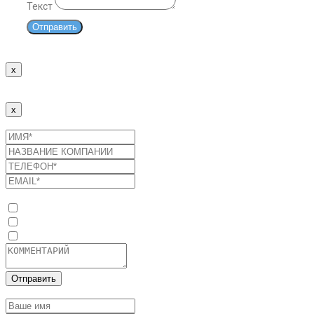
Текст
Отправить
x
Спасибо!
Наши менеджеры свяжутся с Вами в ближайшее время.
x
Отправить заявку
Список услуг
Оптимизация потребления энергоресурсов
Промышленные солнечные электростанции
Системы накопления энергии
Отправить
Оставить заявку