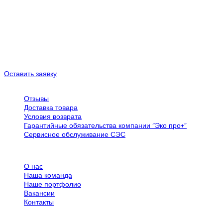
Наши предложения:
-Официальное трудоустройство.

-Достойная и своевременная оплата труда.

-Командировки по Украине.

-Возможность профессионального роста.
Оставить заявку
Обслуживание клиентов
Отзывы
Доставка товара
Условия возврата
Гарантийные обязательства компании “Эко про+”
Сервисное обслуживание СЭС
Все об SPN Group
О нас
Наша команда
Наше портфолио
Вакансии
Контакты
Дополнительная информация