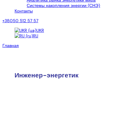
Аналитика рынка энергетики мира
Системы накопления энергии (СНЭ)
Контакты
+38050 512 57 57
UKR
RU
Главная
>
Вакансии
Вакансии
Инженер-энергетик
Требования:
-Высшее образование (энергетический профиль).

-Опыт работы не менее 2 лет.

-Знание и уверенное пользование программой Au
-Знание нормативной документации и норм проек
-Умение работать в команде. Стрессоустойчивос
Обязанности: