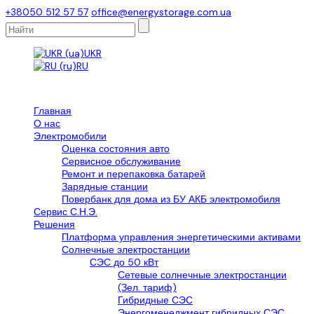
+38050 512 57 57
office@energystorage.com.ua
UKR
RU
Главная
О нас
Электромобили
Оценка состояния авто
Сервисное обслуживание
Ремонт и перепаковка батарей
Зарядные станции
Повербанк для дома из БУ АКБ электромобиля
Сервис С.Н.Э.
Решения
Платформа управления энергетическими активами
Солнечные электростанции
СЭС до 50 кВт
Сетевые солнечные электростанции
(Зел. тариф)
Гибридные СЭС
Энергоменеджмент гибридных СЭС