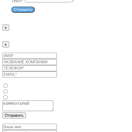
Текст
Отправить
x
Спасибо!
Наши менеджеры свяжутся с Вами в ближайшее время.
x
Отправить заявку
Список услуг
Оптимизация потребления энергоресурсов
Промышленные солнечные электростанции
Системы накопления энергии
Отправить
Оставить заявку