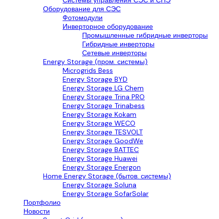
Системы управления СЭС и СНЭ
Оборудование для СЭС
Фотомодули
Инверторное оборудование
Промышленные гибридные инверторы
Гибридные инверторы
Сетевые инверторы
Energy Storage (пром. системы)
Microgrids Bess
Energy Storage BYD
Energy Storage LG Chem
Energy Storage Trina PRO
Energy Storage Trinabess
Energy Storage Kokam
Energy Storage WECO
Energy Storage TESVOLT
Energy Storage GoodWe
Energy Storage BATTEC
Energy Storage Huawei
Energy Storage Energon
Home Energy Storage (бытов. системы)
Energy Storage Soluna
Energy Storage SofarSolar
Портфолио
Новости