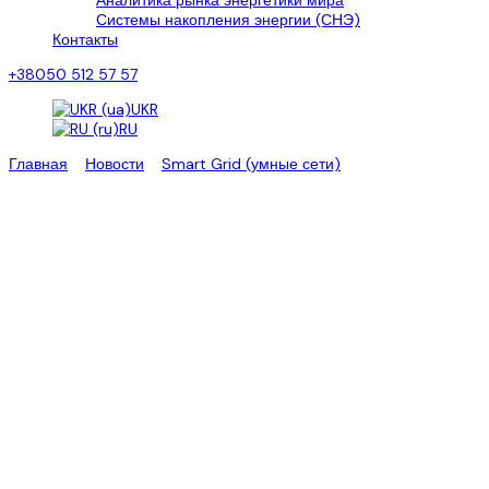
Аналитика рынка энергетики мира
Системы накопления энергии (СНЭ)
Контакты
+38050 512 57 57
UKR
RU
Главная
>
Новости
>
Smart Grid (умные сети)
>
Улучшение
производства водорода с генерацией гибридных солнечных
электростанций
Улучшение производства
водорода с генерацией
гибридных солнечных
электростанций
Австралийские ученые продемонстрировали два метода
уменьшения потерь, которые могут повысить эффективность
преобразования солнечной энергии в водород (STH) и могут
заложить основу для более дешевого производства водорода на