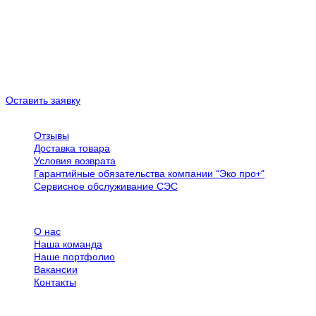
сравнения рассматриваемых здесь систем из-за сложности
оценки стоимости новых технологий и потери обобщения”, –
заключили исследователи. “Тем не менее, будет важно понять
экономику различных методов снижения потерь для
коммерческих систем”.
Оставить заявку
Обслуживание клиентов
Отзывы
Доставка товара
Условия возврата
Гарантийные обязательства компании “Эко про+”
Сервисное обслуживание СЭС
Все об SPN Group
О нас
Наша команда
Наше портфолио
Вакансии
Контакты
Дополнительная информация