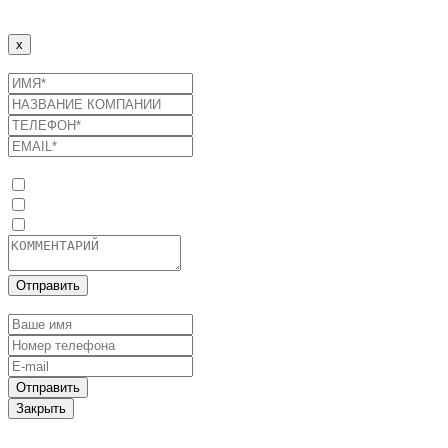
Спасибо!
Наши менеджеры свяжутся с Вами в ближайшее время.
x
Отправить заявку
Список услуг
Оптимизация потребления энергоресурсов
Промышленные солнечные электростанции
Системы накопления энергии
Отправить
Оставить заявку
Отправить
Закрыть