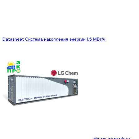
вспомогательное
интерфейс источника
1 pcs
питание ≥29 кВА
питания
для системы 4
часа
Интерфейс связи
3 линии
Ethernet+RS485
Интерфейс заземления
2 контура
Datasheet Система накопления энергии 1.5 МВт/ч
Сопутствующие товары