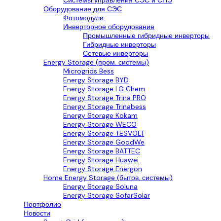
Системы управления СЭС и СНЭ
Оборудование для СЭС
Фотомодули
Инверторное оборудование
Промышленные гибридные инверторы
Гибридные инверторы
Сетевые инверторы
Energy Storage (пром. системы)
Microgrids Bess
Energy Storage BYD
Energy Storage LG Chem
Energy Storage Trina PRO
Energy Storage Trinabess
Energy Storage Kokam
Energy Storage WECO
Energy Storage TESVOLT
Energy Storage GoodWe
Energy Storage BATTEC
Energy Storage Huawei
Energy Storage Energon
Home Energy Storage (бытов. системы)
Energy Storage Soluna
Energy Storage SofarSolar
Портфолио
Новости