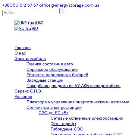
+38050 512 57 57
office@energystorage.com.ua
UKR
RU
Главная
О нас
Электромобили
Оценка состояния авто
Сервисное обслуживание
Ремонт и перепаковка батарей
Зарядные станции
Повербанк для дома из БУ АКБ электромобиля
Сервис С.Н.Э.
Решения
Платформа управления энергетическими активами
Солнечные электростанции
СЭС до 50 кВт
Сетевые солнечные электростанции
(Зел. тариф)
Гибридные СЭС
Энергоменеджмент гибридных СЭС