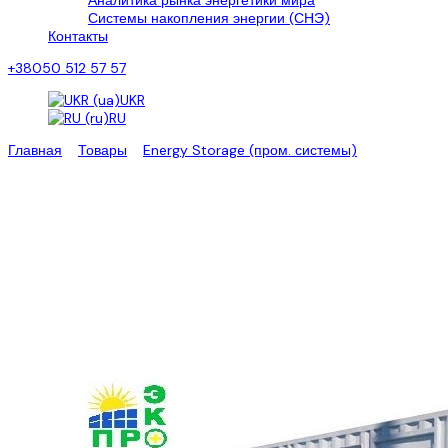
Аналитика рынка энергетики мира
Системы накопления энергии (СНЭ)
Контакты
+38050 512 57 57
UKR
RU
Главная
>
Товары
>
Energy Storage (пром. системы)
>
Система
накопления энергии BYD 1,5 МВт/ч
Система накопления энергии
BYD 1,5 МВт/ч