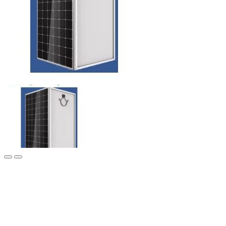
Описание фотомодуля
“Эко Про +” предлагает Вам рассмотреть технические
характеристики фотомодуля GCL-6M/ 72-390W, которые Вы
можете заказать и купить в нашей компании.