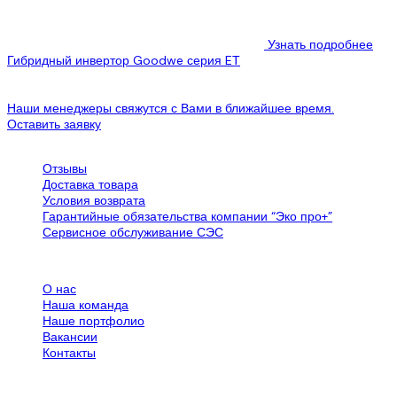
Узнать подробнее
Гибридный инвертор Goodwe серия EТ
Инвентарное оборудование от официального дистрибьютора в
Украине, полноценная гарантия, монтаж,...
Наши менеджеры свяжутся с Вами в ближайшее время.
Оставить заявку
Обслуживание клиентов
Отзывы
Доставка товара
Условия возврата
Гарантийные обязательства компании “Эко про+”
Сервисное обслуживание СЭС
Все об SPN Group
О нас
Наша команда
Наше портфолио
Вакансии
Контакты
Дополнительная информация