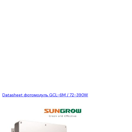
Максимальное напряжение системы
1500
(В)
Номинальная мощность (Вт)
390
Напряжение холостого хода (В)
48.6
Напряжение при максимальной
40.17
мощности (В)
Ток при максимальной мощности (А)
9.71
Ток короткого замыкания (А)
10.29
Эффективность модуля (%)
19.7
Отклонение мощности фотомодуля
0/+5
(Вт)
Степень защиты фотомодуля
IP68
Тип коннектора
MC4
Габариты (мм)
1980*1000*40
Вес (кг)
22.7
Datasheet фотомодуль GCL-6M / 72-390W
Сопутствующие товары