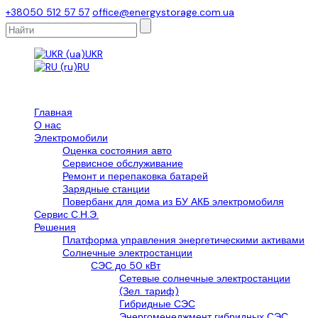
+38050 512 57 57
office@energystorage.com.ua
UKR
RU
Главная
О нас
Электромобили
Оценка состояния авто
Сервисное обслуживание
Ремонт и перепаковка батарей
Зарядные станции
Повербанк для дома из БУ АКБ электромобиля
Сервис С.Н.Э.
Решения
Платформа управления энергетическими активами
Солнечные электростанции
СЭС до 50 кВт
Сетевые солнечные электростанции
(Зел. тариф)
Гибридные СЭС
Энергоменеджмент гибридных СЭС