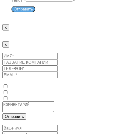
Текст
Отправить
x
Спасибо!
Наши менеджеры свяжутся с Вами в ближайшее время.
x
Отправить заявку
Список услуг
Оптимизация потребления энергоресурсов
Промышленные солнечные электростанции
Системы накопления энергии
Отправить
Оставить заявку