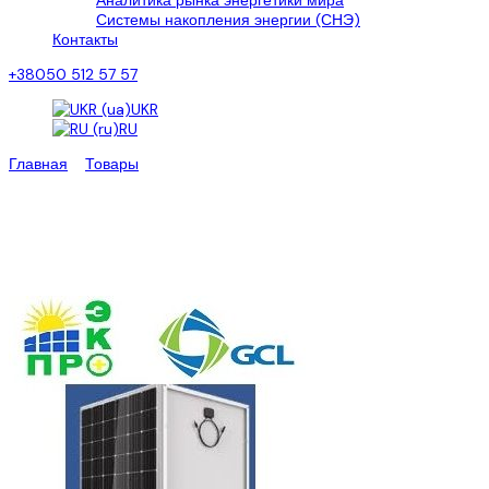
Аналитика рынка энергетики мира
Системы накопления энергии (СНЭ)
Контакты
+38050 512 57 57
UKR
RU
Главная
>
Товары
>
Фотомодуль GCL-6M/ 72-390W
Солнечные панели GCL-6M/
72-390W