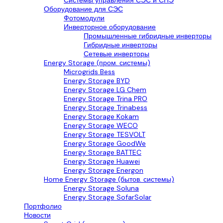
Системы управления СЭС и СНЭ
Оборудование для СЭС
Фотомодули
Инверторное оборудование
Промышленные гибридные инверторы
Гибридные инверторы
Сетевые инверторы
Energy Storage (пром. системы)
Microgrids Bess
Energy Storage BYD
Energy Storage LG Chem
Energy Storage Trina PRO
Energy Storage Trinabess
Energy Storage Kokam
Energy Storage WECO
Energy Storage TESVOLT
Energy Storage GoodWe
Energy Storage BATTEC
Energy Storage Huawei
Energy Storage Energon
Home Energy Storage (бытов. системы)
Energy Storage Soluna
Energy Storage SofarSolar
Портфолио
Новости