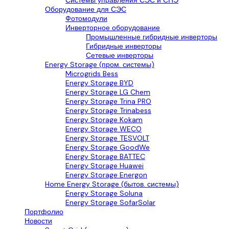
Системы управления СЭС и СНЭ
Оборудование для СЭС
Фотомодули
Инверторное оборудование
Промышленные гибридные инверторы
Гибридные инверторы
Сетевые инверторы
Energy Storage (пром. системы)
Microgrids Bess
Energy Storage BYD
Energy Storage LG Chem
Energy Storage Trina PRO
Energy Storage Trinabess
Energy Storage Kokam
Energy Storage WECO
Energy Storage TESVOLT
Energy Storage GoodWe
Energy Storage BATTEC
Energy Storage Huawei
Energy Storage Energon
Home Energy Storage (бытов. системы)
Energy Storage Soluna
Energy Storage SofarSolar
Портфолио
Новости