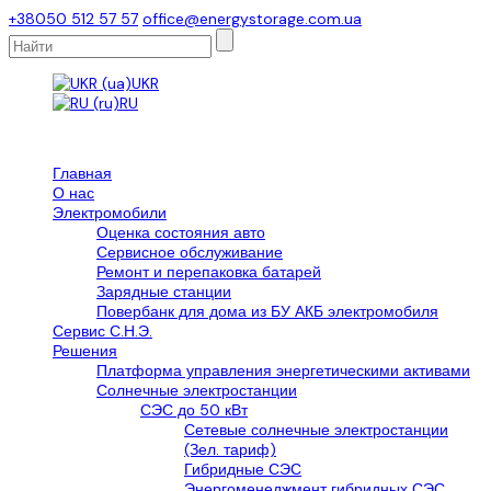
+38050 512 57 57
office@energystorage.com.ua
UKR
RU
Главная
О нас
Электромобили
Оценка состояния авто
Сервисное обслуживание
Ремонт и перепаковка батарей
Зарядные станции
Повербанк для дома из БУ АКБ электромобиля
Сервис С.Н.Э.
Решения
Платформа управления энергетическими активами
Солнечные электростанции
СЭС до 50 кВт
Сетевые солнечные электростанции
(Зел. тариф)
Гибридные СЭС
Энергоменеджмент гибридных СЭС