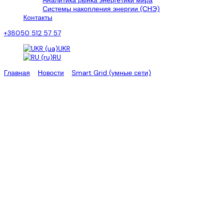
Аналитика рынка энергетики мира
Системы накопления энергии (СНЭ)
Контакты
+38050 512 57 57
UKR
RU
Главная
>
Новости
>
Smart Grid (умные сети)
>
Системы BESS
заменяют сети удаленных домохозяйств Австралии
Системы BESS заменяют сети
удаленных домохозяйств
Австралии
Правительство Западной Австралии высоко оценило
использование солнечной энергии и батарей для обеспечения
электроэнергией удаленных домохозяйств и предприятий после
того, как Western Power заменила дорогостоящие 230-
километровые сетевые соединения на автономные
энергосистемы, что привело к сокращению расходов и
повышению надежности.