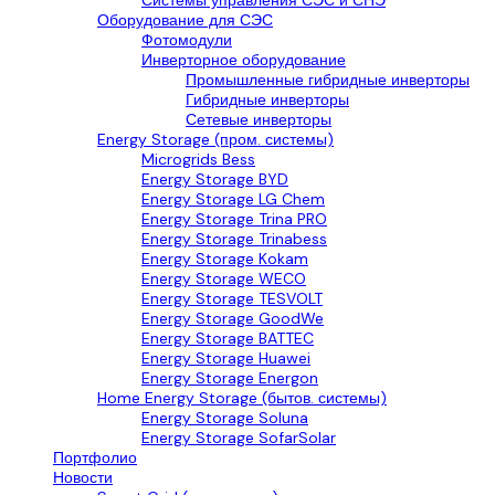
Системы управления СЭС и СНЭ
Оборудование для СЭС
Фотомодули
Инверторное оборудование
Промышленные гибридные инверторы
Гибридные инверторы
Сетевые инверторы
Energy Storage (пром. системы)
Microgrids Bess
Energy Storage BYD
Energy Storage LG Chem
Energy Storage Trina PRO
Energy Storage Trinabess
Energy Storage Kokam
Energy Storage WECO
Energy Storage TESVOLT
Energy Storage GoodWe
Energy Storage BATTEC
Energy Storage Huawei
Energy Storage Energon
Home Energy Storage (бытов. системы)
Energy Storage Soluna
Energy Storage SofarSolar
Портфолио
Новости