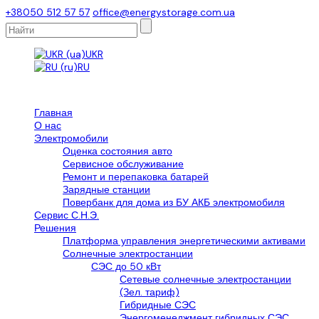
+38050 512 57 57
office@energystorage.com.ua
UKR
RU
Главная
О нас
Электромобили
Оценка состояния авто
Сервисное обслуживание
Ремонт и перепаковка батарей
Зарядные станции
Повербанк для дома из БУ АКБ электромобиля
Сервис С.Н.Э.
Решения
Платформа управления энергетическими активами
Солнечные электростанции
СЭС до 50 кВт
Сетевые солнечные электростанции
(Зел. тариф)
Гибридные СЭС
Энергоменеджмент гибридных СЭС