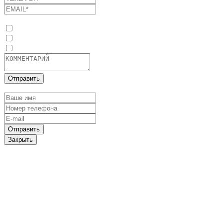
Список услуг
Оптимизация потребления энергоресурсов
Промышленные солнечные электростанции
Системы накопления энергии
Отправить
Оставить заявку
Отправить
Закрыть