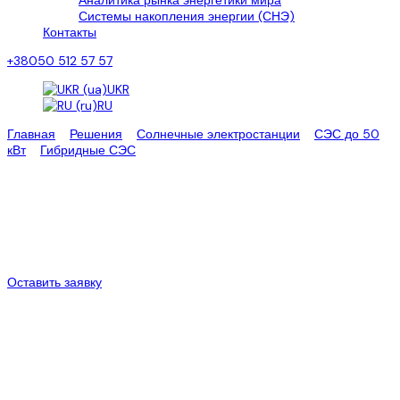
Аналитика рынка энергетики мира
Системы накопления энергии (СНЭ)
Контакты
+38050 512 57 57
UKR
RU
Главная
>
Решения
>
Солнечные электростанции
>
СЭС до 50
кВт
>
Гибридные СЭС
>
Автономная солнечная станция 15 кВт
Автономна сонячна станція 15
кВт
Цена:
16300$
15299$
Оставить заявку
Автономная станция для дома 15 квт
Автономная солнечная электростанция 15 кВт
“Эко Про плюс» предлагает Вам рассмотреть параметры