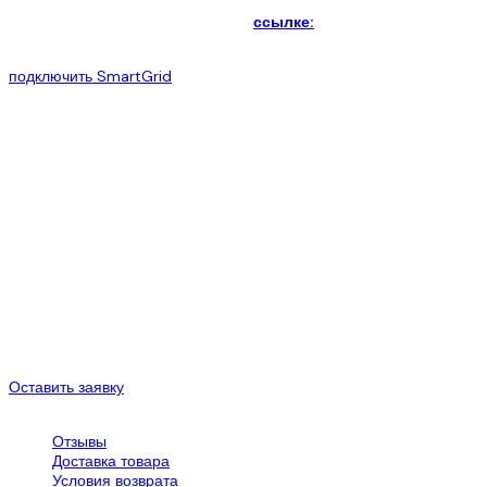
инвертора в Украине по лучшей цене (250уе за 1кВт/час),
возможно в нашей компании по
ссылке:
В представленную вам гибридную СЭС есть возможность
подключить SmartGrid
систему управления энергоресурсами
для дома.
Монтажные работы, строительства Автономной сэс 15 кВт
:
Ориентировочную стоимость монтажных работ можно узнать по
запросу
Окончательная стоимость монтажных работ рассчитывается
после выезда и произведения замеров на объекте.
Гарантийные обязательства:
Инверторное оборудование — до 5 лет
Фотомодули — до 20 лет
Система крепления фотомодулей — 2 года
Монтажные работы — 3 года
Оставить заявку
Обслуживание клиентов
Отзывы
Доставка товара
Условия возврата