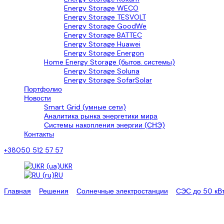
Energy Storage WECO
Energy Storage TESVOLT
Energy Storage GoodWe
Energy Storage BATTEC
Energy Storage Huawei
Energy Storage Energon
Home Energy Storage (бытов. системы)
Energy Storage Soluna
Energy Storage SofarSolar
Портфолио
Новости
Smart Grid (умные сети)
Аналитика рынка энергетики мира
Системы накопления энергии (СНЭ)
Контакты
+38050 512 57 57
UKR
RU
Главная
>
Решения
>
Солнечные электростанции
>
СЭС до 50 кВ
Автономная станция 60 квт це