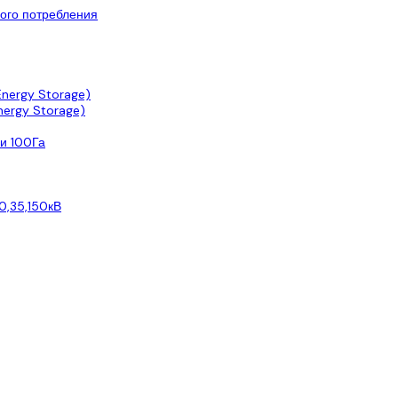
ого потребления
nergy Storage)
ergy Storage)
и 100Га
0,35,150кВ