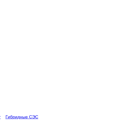
т
>
Гибридные СЭС
>
Автономная солнечная электростанция 60 кВ
на