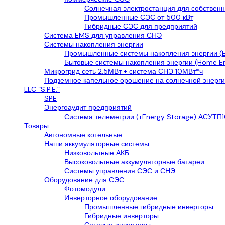
Солнечная электростанция для собственн
Промышленные СЭС от 500 кВт
Гибридные СЭС для предприятий
Система EMS для управления СНЭ
Системы накопления энергии
Промышленные системы накопления энергии (E
Бытовые системы накопления энергии (Home En
Микрогрид сеть 2.5МВт + система СНЭ 10МВт*ч
Подземное капельное орошение на солнечной энерги
LLС “S.P.E.”
SPE
Энергоаудит предприятий
Система телеметрии (+Energy Storage) АСУТП1
Товары
Автономные котельные
Наши аккумуляторные системы
Низковольтные АКБ
Высоковольтные аккумуляторные батареи
Системы управления СЭС и СНЭ
Оборудование для СЭС
Фотомодули
Инверторное оборудование
Промышленные гибридные инверторы
Гибридные инверторы