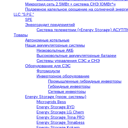
Микрогрид сеть 2.5МВт + система СНЭ 10МВт*ч
Подземное капельное орошение на солнечной энерги
LLС “S.P.E.”
SPE
Энергоаудит предприятий
Система телеметрии (+Energy Storage) АСУТП1
Товары
Автономные котельные
Наши аккумуляторные системы
Низковольтные АКБ
Высоковольтные аккумуляторные батареи
Системы управления СЭС и СНЭ
Оборудование для СЭС
Фотомодули
Инверторное оборудование
Промышленные гибридные инверторы
Гибридные инверторы
Сетевые инверторы
Energy Storage (пром. системы)
Microgrids Bess
Energy Storage BYD
Energy Storage LG Chem
Energy Storage Trina PRO
Energy Storage Trinabess
Energy Storage Kokam