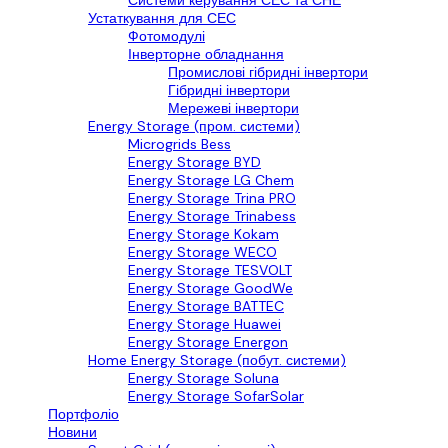
Системи керування СЕС та СНЕ
Устаткування для СЕС
Фотомодулі
Інверторне обладнання
Промислові гібридні інвертори
Гібридні інвертори
Мережеві інвертори
Energy Storage (пром. системи)
Microgrids Bess
Energy Storage BYD
Energy Storage LG Chem
Energy Storage Trina PRO
Energy Storage Trinabess
Energy Storage Kokam
Energy Storage WECO
Energy Storage TESVOLT
Energy Storage GoodWe
Energy Storage BATTEC
Energy Storage Huawei
Energy Storage Energon
Home Energy Storage (побут. системи)
Energy Storage Soluna
Energy Storage SofarSolar
Портфоліо
Новини