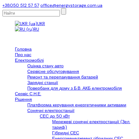
+38050 512 57 57
office@energystorage.com.ua
UKR
RU
Головна
Про нас
Електромобілі
Оцінка стану авто
Сервісне обслуговування
Ремонт та перепакування батарей
Зарядні станції
Повербанк для дому з Б.В. АКБ електромобіля
Сервіс С.Н.Е.
Рішення
Платформа керування енергетичними активами
Сонячні електростанції
СЕС до 50 кВт
Мережеві сонячні електростанції (Зел.
тариф)
Гібридні СЕС
Енергоменеджмент гібридних СЕС