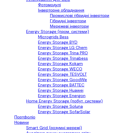
Фотомодулі
Інверторне обладнання
Промислові гібридні інвертори
Гібридні інвертори
Мережеві інвертори
Energy Storage (пром. системи)
Microgrids Bess
Energy Storage BYD
Energy Storage LG Chem
Energy Storage Trina PRO
Energy Storage Trinabess
Energy Storage Kokam
Energy Storage WECO
Energy Storage TESVOLT
Energy Storage GoodWe
Energy Storage BATTEC
Energy Storage Huawei
Energy Storage Energon
Home Energy Storage (побут. системи)
Energy Storage Soluna
Energy Storage SofarSolar
Портфоліо
Новини
Smart Grid (розумні мережі)