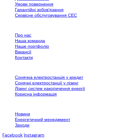
Умови повернення
Гарантійні зобов’язання
Сервісне обслуговування СЕС
Все про SPN Group
Про нас
Наша команда
Наше портфоліо
Вакансії
Контакти
Додаткова інформація
Сонячна електростанція у кредит
Сонячні електростанції у лізинг
Лізинг систем накопичення енергії
Корисна інформація
Контактна інформація
Новини
Енергетичний менеджмент
Заходи
Facebook
Instagram