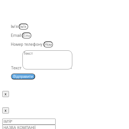
© 2007-2025. Всі права захищені
Ім'я
Email
Номер телефону
Текст
Відправити
x
Дякуємо!
Наші менеджери зв'яжуться з Вами найближчим часом.
x
Надіслати заявку