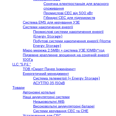
Сонячна електростанція для власного
споживання
Промислові СЕС від 500 кВт
Гібридні СЕС для підприємств
Cистема EMS для керування УЗЕ
Системи накопичення енергії
Промислові системи накопичення енергії
(Energy Storage)
Побутові системи накопичення енергії (Home
Energy Storage)
Мікро мережа 2.5МВт + система УЗЕ 10МВт*год
Підземне краплинне зрошення на сонячній енергії
100Га
LLС “S.P.E.”
ТОВ «Смарт Пауер Інжиніринг»
Енергетичний менеджмент
Система телеметрії (+ Energy Storage)
АСУТП10,35,150кВ
Товари
Автономні котельні
Наші акумуляторні системи
Низьковольтні АКБ
Високовольтні акумуляторні батареї
Системи керування СЕС та СНЕ
Устаткування для СЕС