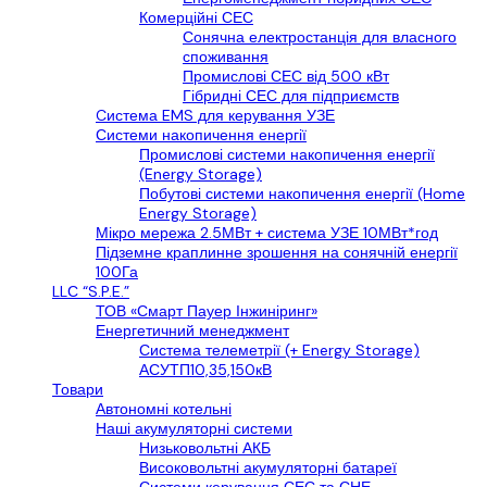
Комерційні СЕС
Сонячна електростанція для власного
споживання
Промислові СЕС від 500 кВт
Гібридні СЕС для підприємств
Cистема EMS для керування УЗЕ
Системи накопичення енергії
Промислові системи накопичення енергії
(Energy Storage)
Побутові системи накопичення енергії (Home
Energy Storage)
Мікро мережа 2.5МВт + система УЗЕ 10МВт*год
Підземне краплинне зрошення на сонячній енергії
100Га
LLС “S.P.E.”
ТОВ «Смарт Пауер Інжиніринг»
Енергетичний менеджмент
Система телеметрії (+ Energy Storage)
АСУТП10,35,150кВ
Товари
Автономні котельні
Наші акумуляторні системи
Низьковольтні АКБ
Високовольтні акумуляторні батареї