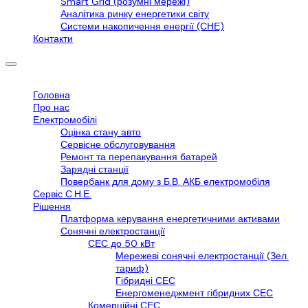
Smart Grid (розумні мережі)
Аналітика ринку енергетики світу
Системи накопичення енергії (СНЕ)
Контакти
Головна
Про нас
Електромобілі
Оцінка стану авто
Сервісне обслуговування
Ремонт та перепакування батарей
Зарядні станції
Повербанк для дому з Б.В. АКБ електромобіля
Сервіс С.Н.Е.
Рішення
Платформа керування енергетичними активами
Сонячні електростанції
СЕС до 50 кВт
Мережеві сонячні електростанції (Зел.
тариф)
Гібридні СЕС
Енергоменеджмент гібридних СЕС
Комерційні СЕС