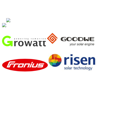
постачальниками обладнання. Ми швидко і професійно
допоможемо вам підібрати обладнання на найвигідніших умовах
від відомих світових виробників:
Ми Вам гарантуємо:
Якісне виконання всіх робіт згідно з проектною
документацією замовника !
Обов’язкова відповідність вартості реалізації проекту згідно
з нашим початковим
кошторисом та договором монтажу!
Професійний монтаж та інженерний підхід до Вашого