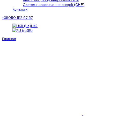
Аналітика ринку енергетики світу
Системи накопичення енергії (СНЕ)
Контакти
+38050 512 57 57
UKR
RU
Главная
>
Про нас
Про нас
Компанія SPN Group створена в 2020 р., на основі ТОВ “ЕКО
ПРО+”, “Смарт Пауер Інжиніринг”, “Альтконсалт” як група
спеціалізованих підприємств, що займається напрямком систем
зберігання енергії та інтеграції відновлюваних джерел енергії в
електросистему України.
Незважаючи на молодий вік SPN Group, ми маємо багатий досвід
в будівництві “під ключ” дахових і наземних СЕС. Професійна
команда нашої компанії успішно реалізувала проекти на
загальну потужність понад 5МВт.
Наша компанія “Смарт Пауер Інжиніринг” налагодила власне