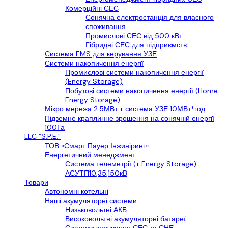
Комерційні СЕС
Сонячна електростанція для власного
споживання
Промислові СЕС від 500 кВт
Гібридні СЕС для підприємств
Cистема EMS для керування УЗЕ
Системи накопичення енергії
Промислові системи накопичення енергії
(Energy Storage)
Побутові системи накопичення енергії (Home
Energy Storage)
Мікро мережа 2.5МВт + система УЗЕ 10МВт*год
Підземне краплинне зрошення на сонячній енергії
100Га
LLС “S.P.E.”
ТОВ «Смарт Пауер Інжиніринг»
Енергетичний менеджмент
Система телеметрії (+ Energy Storage)
АСУТП10,35,150кВ
Товари
Автономні котельні
Наші акумуляторні системи
Низьковольтні АКБ
Високовольтні акумуляторні батареї