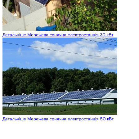
Детальніше
Мережева сонячна електростанція 30 кВт
Детальніше
Мережева сонячна електростанція 50 кВт
У даному розділі представлені готові комплекти мережевих
сонячних електростанцій, які включають весь необхідний набір