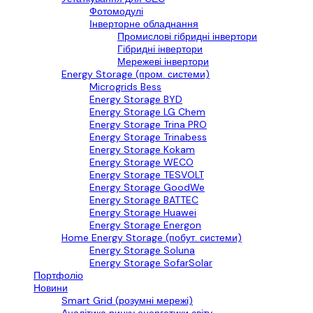
Фотомодулі
Інверторне обладнання
Промислові гібридні інвертори
Гібридні інвертори
Мережеві інвертори
Energy Storage (пром. системи)
Microgrids Bess
Energy Storage BYD
Energy Storage LG Chem
Energy Storage Trina PRO
Energy Storage Trinabess
Energy Storage Kokam
Energy Storage WECO
Energy Storage TESVOLT
Energy Storage GoodWe
Energy Storage BATTEC
Energy Storage Huawei
Energy Storage Energon
Home Energy Storage (побут. системи)
Energy Storage Soluna
Energy Storage SofarSolar
Портфоліо
Новини
Smart Grid (розумні мережі)