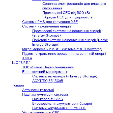
Сонячна електростанція для власного
споживання
Промислові СЕС від 500 кВт
Гібридні СЕС для підприємств
Cистема EMS для керування УЗЕ
Системи накопичення енергії
Промислові системи накопичення енергії
(Energy Storage)
Побутові системи накопичення енергії (Home
Energy Storage)
Мікро мережа 2.5МВт + система УЗЕ 10МВт*год
Підземне краплинне зрошення на сонячній енергії
100Га
LLС “S.P.E.”
ТОВ «Смарт Пауер Інжиніринг»
Енергетичний менеджмент
Система телеметрії (+ Energy Storage)
АСУТП10,35,150кВ
Товари
Автономні котельні
Наші акумуляторні системи
Низьковольтні АКБ
Високовольтні акумуляторні батареї
Системи керування СЕС та СНЕ
Устаткування для СЕС