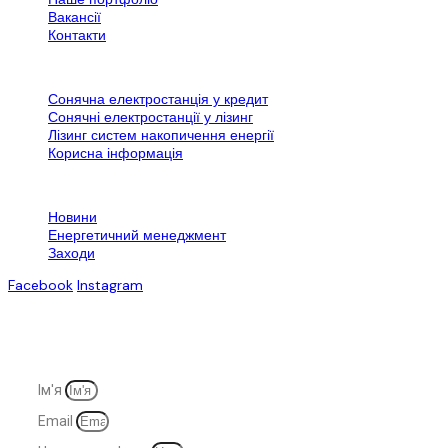
Вакансії
Контакти
Додаткова інформація
Сонячна електростанція у кредит
Сонячні електростанції у лізинг
Лізинг систем накопичення енергії
Корисна інформація
Контактна інформація
Новини
Енергетичний менеджмент
Заходи
Facebook
Instagram
© 2007-2025. Всі права захищені
Ім'я
Email