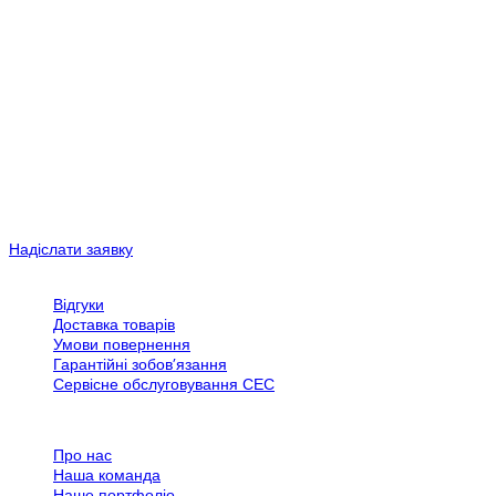
готового обладнання.
В даний час особливою популярністю користуються сонячні
єлектростанції для власного споживання, які дозволяють
вирішити проблему забезпечення електроенергією, але і в
подальшому продавати надлишки в мережу і отримувати при
цьому прибуток. Варто відзначити, що окупність даних систем не
перевищує 5 років.
Наша компанія успішно реалізує дані проекти в багатьох
регіонах України: Миколаївській, Одеській, Хмельницькій,
Черкаській та в інших областях.
Надіслати заявку
Обслуговування клієнтів
Відгуки
Доставка товарів
Умови повернення
Гарантійні зобов’язання
Сервісне обслуговування СЕС
Все про SPN Group
Про нас
Наша команда
Наше портфоліо