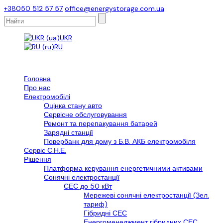
+38050 512 57 57
office@energystorage.com.ua
UKR
RU
Головна
Про нас
Електромобілі
Оцінка стану авто
Сервісне обслуговування
Ремонт та перепакування батарей
Зарядні станції
Повербанк для дому з Б.В. АКБ електромобіля
Сервіс С.Н.Е.
Рішення
Платформа керування енергетичними активами
Сонячні електростанції
СЕС до 50 кВт
Мережеві сонячні електростанції (Зел.
тариф)
Гібридні СЕС
Енергоменеджмент гібридних СЕС