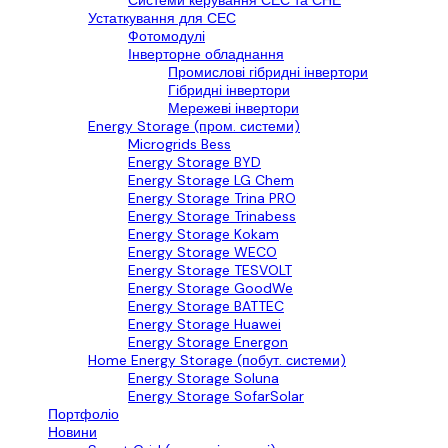
Системи керування СЕС та СНЕ
Устаткування для СЕС
Фотомодулі
Інверторне обладнання
Промислові гібридні інвертори
Гібридні інвертори
Мережеві інвертори
Energy Storage (пром. системи)
Microgrids Bess
Energy Storage BYD
Energy Storage LG Chem
Energy Storage Trina PRO
Energy Storage Trinabess
Energy Storage Kokam
Energy Storage WECO
Energy Storage TESVOLT
Energy Storage GoodWe
Energy Storage BATTEC
Energy Storage Huawei
Energy Storage Energon
Home Energy Storage (побут. системи)
Energy Storage Soluna
Energy Storage SofarSolar
Портфоліо
Новини