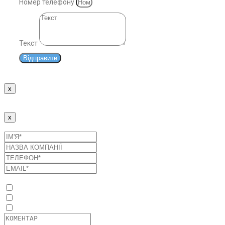
Номер телефону
Текст
Відправити
x
Дякуємо!
Наші менеджери зв'яжуться з Вами найближчим часом.
x
Надіслати заявку
Список послуг
Оптимізація споживання енергоресурсів
Промислові сонячні електростанції
Системи накопичення енергії