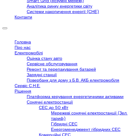
Smart Grid (розумні мережі)
Аналітика ринку енергетики світу
Системи накопичення енергії (СНЕ)
Контакти
Головна
Про нас
Електромобілі
Оцінка стану авто
Сервісне обслуговування
Ремонт та перепакування батарей
Зарядні станції
Повербанк для дому з Б.В. АКБ електромобіля
Сервіс С.Н.Е.
Рішення
Платформа керування енергетичними активами
Сонячні електростанції
СЕС до 50 кВт
Мережеві сонячні електростанції (Зел.
тариф)
Гібридні СЕС
Енергоменеджмент гібридних СЕС
Комерційні СЕС