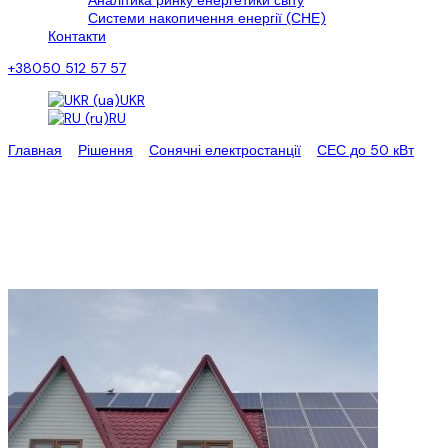
Аналітика ринку енергетики світу
Системи накопичення енергії (СНЕ)
Контакти
+38050 512 57 57
UKR
RU
Главная
>
Рішення
>
Сонячні електростанції
>
СЕС до 50 кВт
>
Мережеві сонячні електростанції (Зел. тариф)
Мережеві сонячні
електростанції (Зел. тариф)