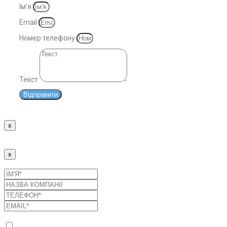
Ім'я
Email
Номер телефону
Текст
Відправити
x
Дякуємо!
Наші менеджери зв'яжуться з Вами найближчим часом.
x
Надіслати заявку
Список послуг
Оптимізація споживання енергоресурсів