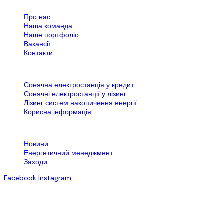
Все про SPN Group
Про нас
Наша команда
Наше портфоліо
Вакансії
Контакти
Додаткова інформація
Сонячна електростанція у кредит
Сонячні електростанції у лізинг
Лізинг систем накопичення енергії
Корисна інформація
Контактна інформація
Новини
Енергетичний менеджмент
Заходи
Facebook
Instagram
© 2007-2025. Всі права захищені