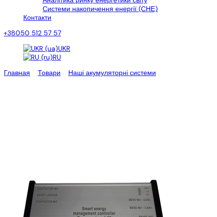
Аналітика ринку енергетики світу
Системи накопичення енергії (СНЕ)
Контакти
+38050 512 57 57
UKR
RU
Главная
>
Товари
>
Наші акумуляторні системи
>
Системи
керування СЕС та СНЕ
Системи керування СЕС та
СНЕ