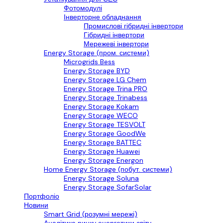
Фотомодулі
Інверторне обладнання
Промислові гібридні інвертори
Гібридні інвертори
Мережеві інвертори
Energy Storage (пром. системи)
Microgrids Bess
Energy Storage BYD
Energy Storage LG Chem
Energy Storage Trina PRO
Energy Storage Trinabess
Energy Storage Kokam
Energy Storage WECO
Energy Storage TESVOLT
Energy Storage GoodWe
Energy Storage BATTEC
Energy Storage Huawei
Energy Storage Energon
Home Energy Storage (побут. системи)
Energy Storage Soluna
Energy Storage SofarSolar
Портфоліо
Новини
Smart Grid (розумні мережі)