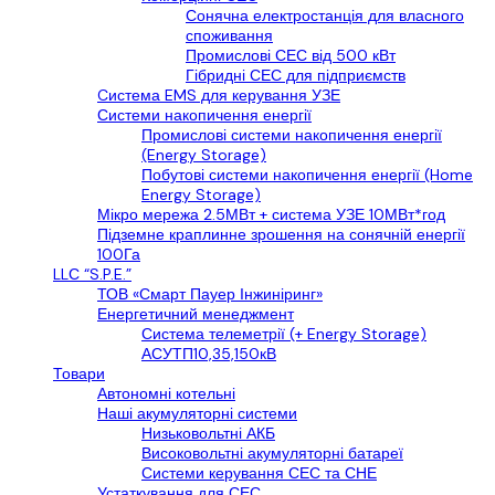
Сонячна електростанція для власного
споживання
Промислові СЕС від 500 кВт
Гібридні СЕС для підприємств
Cистема EMS для керування УЗЕ
Системи накопичення енергії
Промислові системи накопичення енергії
(Energy Storage)
Побутові системи накопичення енергії (Home
Energy Storage)
Мікро мережа 2.5МВт + система УЗЕ 10МВт*год
Підземне краплинне зрошення на сонячній енергії
100Га
LLС “S.P.E.”
ТОВ «Смарт Пауер Інжиніринг»
Енергетичний менеджмент
Система телеметрії (+ Energy Storage)
АСУТП10,35,150кВ
Товари
Автономні котельні
Наші акумуляторні системи
Низьковольтні АКБ
Високовольтні акумуляторні батареї
Системи керування СЕС та СНЕ
Устаткування для СЕС