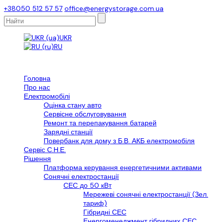
+38050 512 57 57
office@energystorage.com.ua
UKR
RU
Головна
Про нас
Електромобілі
Оцінка стану авто
Сервісне обслуговування
Ремонт та перепакування батарей
Зарядні станції
Повербанк для дому з Б.В. АКБ електромобіля
Сервіс С.Н.Е.
Рішення
Платформа керування енергетичними активами
Сонячні електростанції
СЕС до 50 кВт
Мережеві сонячні електростанції (Зел.
тариф)
Гібридні СЕС
Енергоменеджмент гібридних СЕС