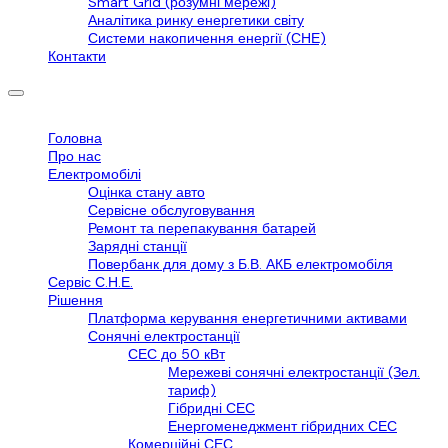
Smart Grid (розумні мережі)
Аналітика ринку енергетики світу
Системи накопичення енергії (СНЕ)
Контакти
Головна
Про нас
Електромобілі
Оцінка стану авто
Сервісне обслуговування
Ремонт та перепакування батарей
Зарядні станції
Повербанк для дому з Б.В. АКБ електромобіля
Сервіс С.Н.Е.
Рішення
Платформа керування енергетичними активами
Сонячні електростанції
СЕС до 50 кВт
Мережеві сонячні електростанції (Зел.
тариф)
Гібридні СЕС
Енергоменеджмент гібридних СЕС
Комерційні СЕС