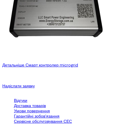
Детальніше
Смарт контролер microgrid
Смарт контролер мікрогрід мережі від нашої компанії “S.P.E.”
призначений для мінімізації експлуатаційних витрат завдяки
керуванню пріоритетом споживання єлетроенергії залежно від...
Надіслати заявку
Обслуговування клієнтів
Відгуки
Доставка товарів
Умови повернення
Гарантійні зобов’язання
Сервісне обслуговування СЕС