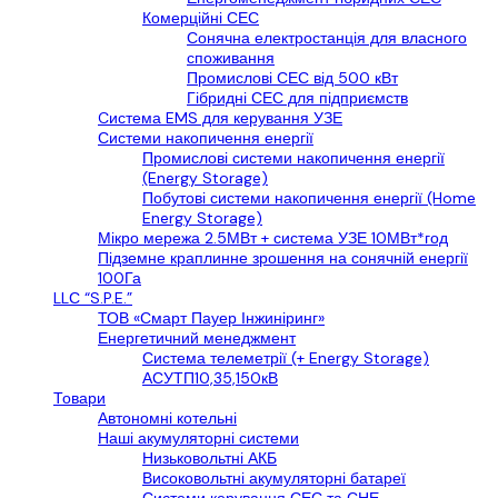
Комерційні СЕС
Сонячна електростанція для власного
споживання
Промислові СЕС від 500 кВт
Гібридні СЕС для підприємств
Cистема EMS для керування УЗЕ
Системи накопичення енергії
Промислові системи накопичення енергії
(Energy Storage)
Побутові системи накопичення енергії (Home
Energy Storage)
Мікро мережа 2.5МВт + система УЗЕ 10МВт*год
Підземне краплинне зрошення на сонячній енергії
100Га
LLС “S.P.E.”
ТОВ «Смарт Пауер Інжиніринг»
Енергетичний менеджмент
Система телеметрії (+ Energy Storage)
АСУТП10,35,150кВ
Товари
Автономні котельні
Наші акумуляторні системи
Низьковольтні АКБ
Високовольтні акумуляторні батареї