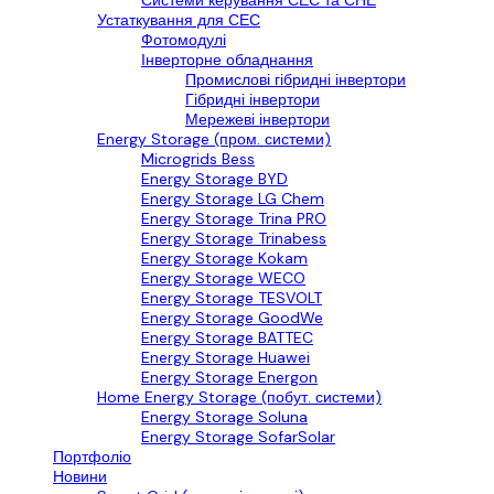
Системи керування СЕС та СНЕ
Устаткування для СЕС
Фотомодулі
Інверторне обладнання
Промислові гібридні інвертори
Гібридні інвертори
Мережеві інвертори
Energy Storage (пром. системи)
Microgrids Bess
Energy Storage BYD
Energy Storage LG Chem
Energy Storage Trina PRO
Energy Storage Trinabess
Energy Storage Kokam
Energy Storage WECO
Energy Storage TESVOLT
Energy Storage GoodWe
Energy Storage BATTEC
Energy Storage Huawei
Energy Storage Energon
Home Energy Storage (побут. системи)
Energy Storage Soluna
Energy Storage SofarSolar
Портфоліо
Новини