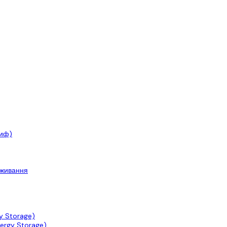
риф)
оживання
y Storage)
ergy Storage)