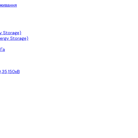
оживання
y Storage)
ergy Storage)
0Га
,35,150кВ