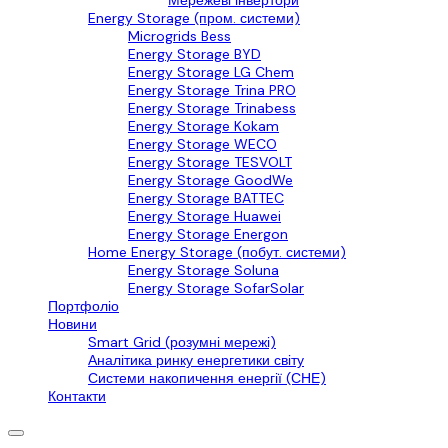
Мережеві інвертори
Energy Storage (пром. системи)
Microgrids Bess
Energy Storage BYD
Energy Storage LG Chem
Energy Storage Trina PRO
Energy Storage Trinabess
Energy Storage Kokam
Energy Storage WECO
Energy Storage TESVOLT
Energy Storage GoodWe
Energy Storage BATTEC
Energy Storage Huawei
Energy Storage Energon
Home Energy Storage (побут. системи)
Energy Storage Soluna
Energy Storage SofarSolar
Портфоліо
Новини
Smart Grid (розумні мережі)
Аналітика ринку енергетики світу
Системи накопичення енергії (СНЕ)
Контакти