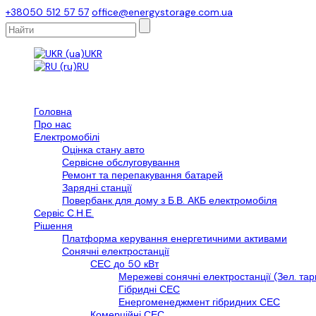
+38050 512 57 57
office@energystorage.com.ua
UKR
RU
Головна
Про нас
Електромобілі
Оцінка стану авто
Сервісне обслуговування
Ремонт та перепакування батарей
Зарядні станції
Повербанк для дому з Б.В. АКБ електромобіля
Сервіс С.Н.Е.
Рішення
Платформа керування енергетичними активами
Сонячні електростанції
СЕС до 50 кВт
Мережеві сонячні електростанції (Зел. та
Гібридні СЕС
Енергоменеджмент гібридних СЕС
Комерційні СЕС