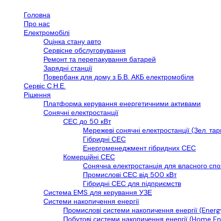
Головна
Про нас
Електромобілі
Оцінка стану авто
Сервісне обслуговування
Ремонт та перепакування батарей
Зарядні станції
Повербанк для дому з Б.В. АКБ електромобіля
Сервіс С.Н.Е.
Рішення
Платформа керування енергетичними активами
Сонячні електростанції
СЕС до 50 кВт
Мережеві сонячні електростанції (Зел. та
Гібридні СЕС
Енергоменеджмент гібридних СЕС
Комерційні СЕС
Сонячна електростанція для власного сп
Промислові СЕС від 500 кВт
Гібридні СЕС для підприємств
Cистема EMS для керування УЗЕ
Системи накопичення енергії
Промислові системи накопичення енергії (Energ
Побутові системи накопичення енергії (Home En