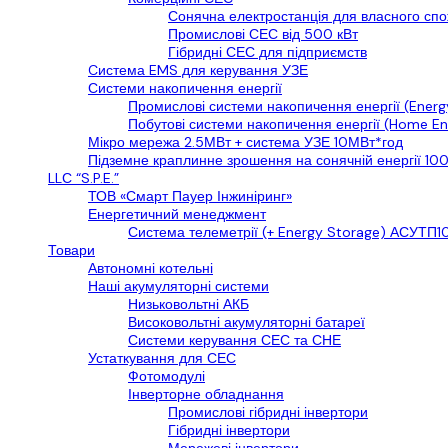
Сонячна електростанція для власного сп
Промислові СЕС від 500 кВт
Гібридні СЕС для підприємств
Cистема EMS для керування УЗЕ
Системи накопичення енергії
Промислові системи накопичення енергії (Energ
Побутові системи накопичення енергії (Home En
Мікро мережа 2.5МВт + система УЗЕ 10МВт*год
Підземне краплинне зрошення на сонячній енергії 10
LLС “S.P.E.”
ТОВ «Смарт Пауер Інжиніринг»
Енергетичний менеджмент
Система телеметрії (+ Energy Storage) АСУТП10
Товари
Автономні котельні
Наші акумуляторні системи
Низьковольтні АКБ
Високовольтні акумуляторні батареї
Системи керування СЕС та СНЕ
Устаткування для СЕС
Фотомодулі
Інверторне обладнання
Промислові гібридні інвертори
Гібридні інвертори