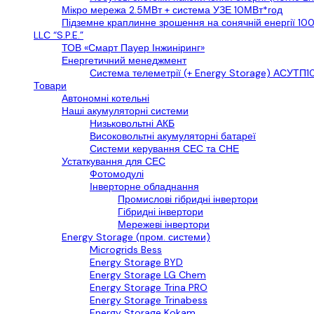
Мікро мережа 2.5МВт + система УЗЕ 10МВт*год
Підземне краплинне зрошення на сонячній енергії 10
LLС “S.P.E.”
ТОВ «Смарт Пауер Інжиніринг»
Енергетичний менеджмент
Система телеметрії (+ Energy Storage) АСУТП10
Товари
Автономні котельні
Наші акумуляторні системи
Низьковольтні АКБ
Високовольтні акумуляторні батареї
Системи керування СЕС та СНЕ
Устаткування для СЕС
Фотомодулі
Інверторне обладнання
Промислові гібридні інвертори
Гібридні інвертори
Мережеві інвертори
Energy Storage (пром. системи)
Microgrids Bess
Energy Storage BYD
Energy Storage LG Chem
Energy Storage Trina PRO
Energy Storage Trinabess
Energy Storage Kokam