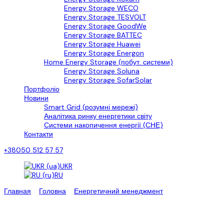
Energy Storage WECO
Energy Storage TESVOLT
Energy Storage GoodWe
Energy Storage BATTEC
Energy Storage Huawei
Energy Storage Energon
Home Energy Storage (побут. системи)
Energy Storage Soluna
Energy Storage SofarSolar
Портфоліо
Новини
Smart Grid (розумні мережі)
Аналітика ринку енергетики світу
Системи накопичення енергії (СНЕ)
Контакти
+38050 512 57 57
UKR
RU
Главная
>
Головна
>
Енергетичний менеджмент
>
Смарт система 
Смарт система споживання еле