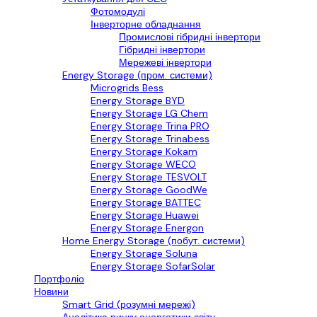
Фотомодулі
Інверторне обладнання
Промислові гібридні інвертори
Гібридні інвертори
Мережеві інвертори
Energy Storage (пром. системи)
Microgrids Bess
Energy Storage BYD
Energy Storage LG Chem
Energy Storage Trina PRO
Energy Storage Trinabess
Energy Storage Kokam
Energy Storage WECO
Energy Storage TESVOLT
Energy Storage GoodWe
Energy Storage BATTEC
Energy Storage Huawei
Energy Storage Energon
Home Energy Storage (побут. системи)
Energy Storage Soluna
Energy Storage SofarSolar
Портфоліо
Новини
Smart Grid (розумні мережі)