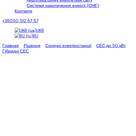
Аналітика ринку енергетики світу
Системи накопичення енергії (СНЕ)
Контакти
+38050 512 57 57
UKR
RU
Главная
>
Рішення
>
Сонячні електростанції
>
СЕС до 50 кВт
>
Гібридні СЕС
>
Гібридна сонячна електростанція 5 кВт
Гібридна сонячна
електростанція потужністю 5
кВт
Гібридна сонячна станція 5 кВт.
“Еко Про плюс” пропонує Вам розглянути технічні
характеристики гібридної сонячної електростанції потужністю 5
кВт, яку Ви можете замовити та купити у нашій компанії.
Нестабільна робота ел. мереж, на території нашої країни,