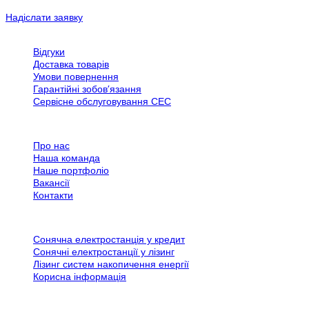
Надіслати заявку
Обслуговування клієнтів
Відгуки
Доставка товарів
Умови повернення
Гарантійні зобов’язання
Сервісне обслуговування СЕС
Все про SPN Group
Про нас
Наша команда
Наше портфоліо
Вакансії
Контакти
Додаткова інформація
Сонячна електростанція у кредит
Сонячні електростанції у лізинг
Лізинг систем накопичення енергії
Корисна інформація
Контактна інформація