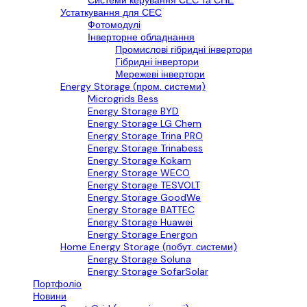
Системи керування СЕС та СНЕ
Устаткування для СЕС
Фотомодулі
Інверторне обладнання
Промислові гібридні інвертори
Гібридні інвертори
Мережеві інвертори
Energy Storage (пром. системи)
Microgrids Bess
Energy Storage BYD
Energy Storage LG Chem
Energy Storage Trina PRO
Energy Storage Trinabess
Energy Storage Kokam
Energy Storage WECO
Energy Storage TESVOLT
Energy Storage GoodWe
Energy Storage BATTEC
Energy Storage Huawei
Energy Storage Energon
Home Energy Storage (побут. системи)
Energy Storage Soluna
Energy Storage SofarSolar
Портфоліо
Новини