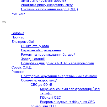
Smart Grid (розумні мережі)
Аналітика ринку енергетики світу
Системи накопичення енергії (СНЕ)
Контакти
Головна
Про нас
Електромобілі
Оцінка стану авто
Сервісне обслуговування
Ремонт та перепакування батарей
Зарядні станції
Повербанк для дому з Б.В. АКБ електромобіля
Сервіс С.Н.Е.
Рішення
Платформа керування енергетичними активами
Сонячні електростанції
СЕС до 50 кВт
Мережеві сонячні електростанції (Зел.
тариф)
Гібридні СЕС
Енергоменеджмент гібридних СЕС
Комерційні СЕС