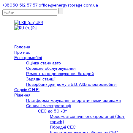
+38050 512 57 57
office@energystorage.com.ua
UKR
RU
Головна
Про нас
Електромобілі
Оцінка стану авто
Сервісне обслуговування
Ремонт та перепакування батарей
Зарядні станції
Повербанк для дому з Б.В. АКБ електромобіля
Сервіс С.Н.Е.
Рішення
Платформа керування енергетичними активами
Сонячні електростанції
СЕС до 50 кВт
Мережеві сонячні електростанції (Зел.
тариф)
Гібридні СЕС
Енергоменеджмент гібридних СЕС