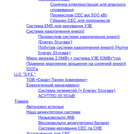
Сонячна електростанція для власного
споживання
Промислові СЕС від 500 кВт
Гібридні СЕС для підприємств
Cистема EMS для керування УЗЕ
Системи накопичення енергії
Промислові системи накопичення енергії
(Energy Storage)
Побутові системи накопичення енергії (Home
Energy Storage)
Мікро мережа 2.5МВт + система УЗЕ 10МВт*год
Підземне краплинне зрошення на сонячній енергії
100Га
LLС “S.P.E.”
ТОВ «Смарт Пауер Інжиніринг»
Енергетичний менеджмент
Система телеметрії (+ Energy Storage)
АСУТП10,35,150кВ
Товари
Автономні котельні
Наші акумуляторні системи
Низьковольтні АКБ
Високовольтні акумуляторні батареї
Системи керування СЕС та СНЕ
Устаткування для СЕС