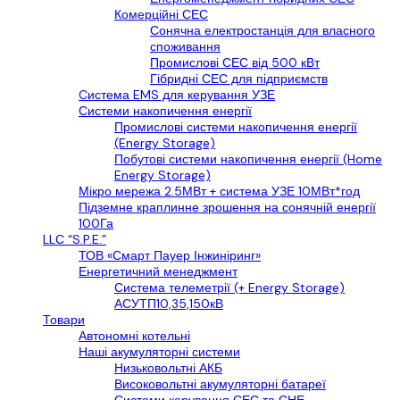
Комерційні СЕС
Сонячна електростанція для власного
споживання
Промислові СЕС від 500 кВт
Гібридні СЕС для підприємств
Cистема EMS для керування УЗЕ
Системи накопичення енергії
Промислові системи накопичення енергії
(Energy Storage)
Побутові системи накопичення енергії (Home
Energy Storage)
Мікро мережа 2.5МВт + система УЗЕ 10МВт*год
Підземне краплинне зрошення на сонячній енергії
100Га
LLС “S.P.E.”
ТОВ «Смарт Пауер Інжиніринг»
Енергетичний менеджмент
Система телеметрії (+ Energy Storage)
АСУТП10,35,150кВ
Товари
Автономні котельні
Наші акумуляторні системи
Низьковольтні АКБ
Високовольтні акумуляторні батареї