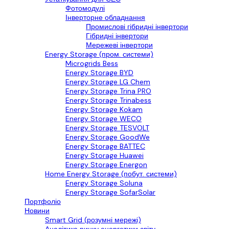
Фотомодулі
Інверторне обладнання
Промислові гібридні інвертори
Гібридні інвертори
Мережеві інвертори
Energy Storage (пром. системи)
Microgrids Bess
Energy Storage BYD
Energy Storage LG Chem
Energy Storage Trina PRO
Energy Storage Trinabess
Energy Storage Kokam
Energy Storage WECO
Energy Storage TESVOLT
Energy Storage GoodWe
Energy Storage BATTEC
Energy Storage Huawei
Energy Storage Energon
Home Energy Storage (побут. системи)
Energy Storage Soluna
Energy Storage SofarSolar
Портфоліо
Новини
Smart Grid (розумні мережі)