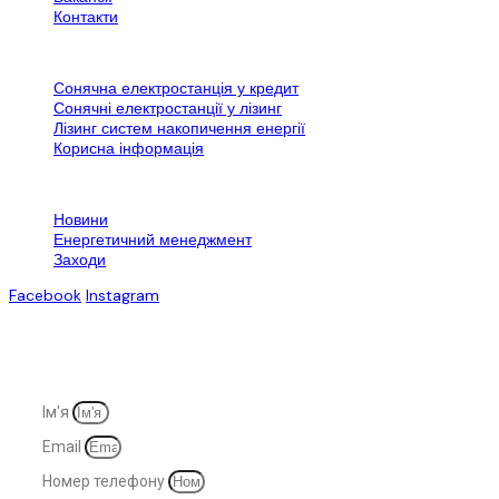
Контакти
Додаткова інформація
Сонячна електростанція у кредит
Сонячні електростанції у лізинг
Лізинг систем накопичення енергії
Корисна інформація
Контактна інформація
Новини
Енергетичний менеджмент
Заходи
Facebook
Instagram
© 2007-2025. Всі права захищені
Ім'я
Email
Номер телефону