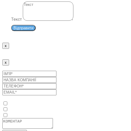
Текст
Відправити
x
Дякуємо!
Наші менеджери зв'яжуться з Вами найближчим часом.
x
Надіслати заявку
Список послуг
Оптимізація споживання енергоресурсів
Промислові сонячні електростанції
Системи накопичення енергії