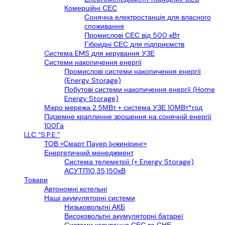
Комерційні СЕС
Сонячна електростанція для власного
споживання
Промислові СЕС від 500 кВт
Гібридні СЕС для підприємств
Cистема EMS для керування УЗЕ
Системи накопичення енергії
Промислові системи накопичення енергії
(Energy Storage)
Побутові системи накопичення енергії (Home
Energy Storage)
Мікро мережа 2.5МВт + система УЗЕ 10МВт*год
Підземне краплинне зрошення на сонячній енергії
100Га
LLС “S.P.E.”
ТОВ «Смарт Пауер Інжиніринг»
Енергетичний менеджмент
Система телеметрії (+ Energy Storage)
АСУТП10,35,150кВ
Товари
Автономні котельні
Наші акумуляторні системи
Низьковольтні АКБ
Високовольтні акумуляторні батареї