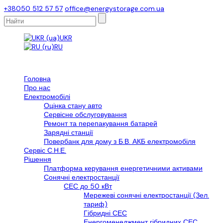
+38050 512 57 57
office@energystorage.com.ua
UKR
RU
Головна
Про нас
Електромобілі
Оцінка стану авто
Сервісне обслуговування
Ремонт та перепакування батарей
Зарядні станції
Повербанк для дому з Б.В. АКБ електромобіля
Сервіс С.Н.Е.
Рішення
Платформа керування енергетичними активами
Сонячні електростанції
СЕС до 50 кВт
Мережеві сонячні електростанції (Зел.
тариф)
Гібридні СЕС
Енергоменеджмент гібридних СЕС