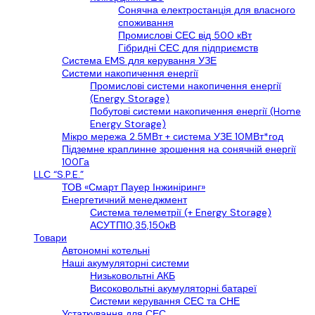
Сонячна електростанція для власного
споживання
Промислові СЕС від 500 кВт
Гібридні СЕС для підприємств
Cистема EMS для керування УЗЕ
Системи накопичення енергії
Промислові системи накопичення енергії
(Energy Storage)
Побутові системи накопичення енергії (Home
Energy Storage)
Мікро мережа 2.5МВт + система УЗЕ 10МВт*год
Підземне краплинне зрошення на сонячній енергії
100Га
LLС “S.P.E.”
ТОВ «Смарт Пауер Інжиніринг»
Енергетичний менеджмент
Система телеметрії (+ Energy Storage)
АСУТП10,35,150кВ
Товари
Автономні котельні
Наші акумуляторні системи
Низьковольтні АКБ
Високовольтні акумуляторні батареї
Системи керування СЕС та СНЕ
Устаткування для СЕС