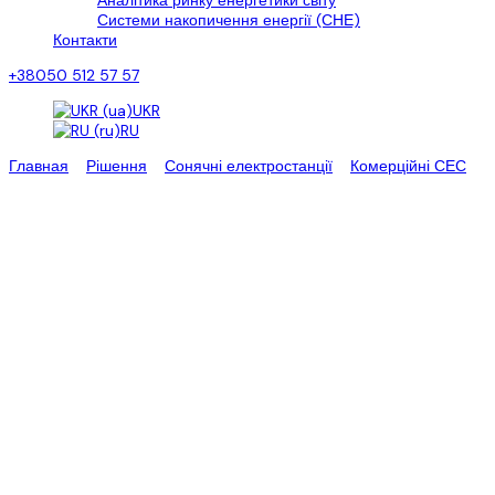
Аналітика ринку енергетики світу
Системи накопичення енергії (СНЕ)
Контакти
+38050 512 57 57
UKR
RU
Главная
>
Рішення
>
Сонячні електростанції
>
Комерційні СЕС
>
Мережева сонячна електростанція 100 кВт (компенсація
власного споживання)
сонячна електростанція 100
кВт
Сонячна електростанція для
підприємства
Компанія “Еко Про плюс” пропонує Вам розглянути одне з
комплексних рішень Європейського рівня, це сонячна
електростанція для бізнесу 100 кВт та система обліку
енергоресурсів з можливістю онлайн-контролю та аналізу