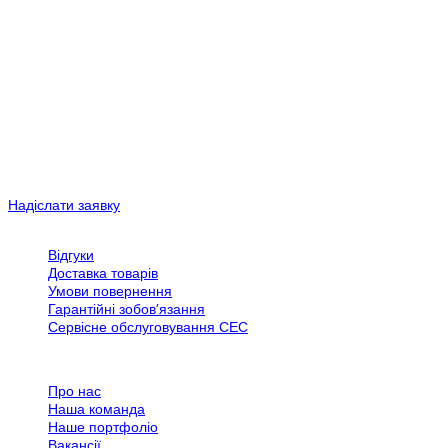
Серед основних переваг лізингу можна назвати те, що придбане
обладнання буде застраховано, покупець значно економить
обсяги вкладень і підвищує рентабельність свого бізнесу.
Сьогодні послуга лізингу обладнання вважається найбільш
оптимальним та вигідним фінансовим рішенням для розвитку та
просування вашого бізнесу.
Компанія «Еко Про+» пропонує співпрацю тим клієнтам, для яких
у пріоритеті – оптимальне збереження власних коштів,
стабільний розвиток власних промислових підприємств.
Надіслати заявку
Обслуговування клієнтів
Відгуки
Доставка товарів
Умови повернення
Гарантійні зобов’язання
Сервісне обслуговування СЕС
Все про SPN Group
Про нас
Наша команда
Наше портфоліо
Вакансії