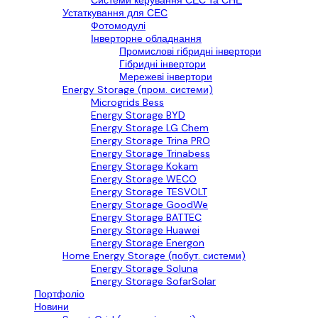
Системи керування СЕС та СНЕ
Устаткування для СЕС
Фотомодулі
Інверторне обладнання
Промислові гібридні інвертори
Гібридні інвертори
Мережеві інвертори
Energy Storage (пром. системи)
Microgrids Bess
Energy Storage BYD
Energy Storage LG Chem
Energy Storage Trina PRO
Energy Storage Trinabess
Energy Storage Kokam
Energy Storage WECO
Energy Storage TESVOLT
Energy Storage GoodWe
Energy Storage BATTEC
Energy Storage Huawei
Energy Storage Energon
Home Energy Storage (побут. системи)
Energy Storage Soluna
Energy Storage SofarSolar
Портфоліо
Новини