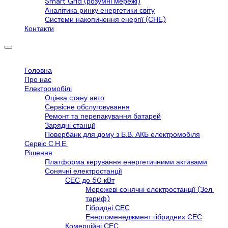
Smart Grid (розумні мережі)
Аналітика ринку енергетики світу
Системи накопичення енергії (СНЕ)
Контакти
Головна
Про нас
Електромобілі
Оцінка стану авто
Сервісне обслуговування
Ремонт та перепакування батарей
Зарядні станції
Повербанк для дому з Б.В. АКБ електромобіля
Сервіс С.Н.Е.
Рішення
Платформа керування енергетичними активами
Сонячні електростанції
СЕС до 50 кВт
Мережеві сонячні електростанції (Зел.
тариф)
Гібридні СЕС
Енергоменеджмент гібридних СЕС
Комерційні СЕС