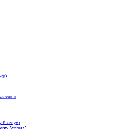
риф)
оживання
y Storage)
ergy Storage)