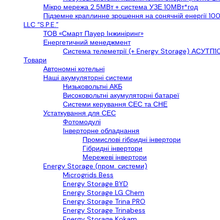
Мікро мережа 2.5МВт + система УЗЕ 10МВт*год
Підземне краплинне зрошення на сонячній енергії 10
LLС “S.P.E.”
ТОВ «Смарт Пауер Інжиніринг»
Енергетичний менеджмент
Система телеметрії (+ Energy Storage) АСУТП10
Товари
Автономні котельні
Наші акумуляторні системи
Низьковольтні АКБ
Високовольтні акумуляторні батареї
Системи керування СЕС та СНЕ
Устаткування для СЕС
Фотомодулі
Інверторне обладнання
Промислові гібридні інвертори
Гібридні інвертори
Мережеві інвертори
Energy Storage (пром. системи)
Microgrids Bess
Energy Storage BYD
Energy Storage LG Chem
Energy Storage Trina PRO
Energy Storage Trinabess
Energy Storage Kokam