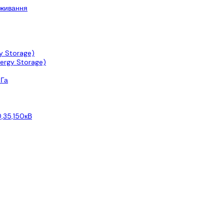
оживання
y Storage)
ergy Storage)
0Га
,35,150кВ