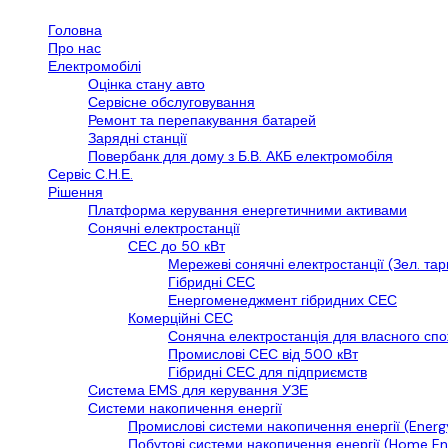
Головна
Про нас
Електромобілі
Оцінка стану авто
Сервісне обслуговування
Ремонт та перепакування батарей
Зарядні станції
Повербанк для дому з Б.В. АКБ електромобіля
Сервіс С.Н.Е.
Рішення
Платформа керування енергетичними активами
Сонячні електростанції
СЕС до 50 кВт
Мережеві сонячні електростанції (Зел. та
Гібридні СЕС
Енергоменеджмент гібридних СЕС
Комерційні СЕС
Сонячна електростанція для власного сп
Промислові СЕС від 500 кВт
Гібридні СЕС для підприємств
Cистема EMS для керування УЗЕ
Системи накопичення енергії
Промислові системи накопичення енергії (Energ
Побутові системи накопичення енергії (Home En