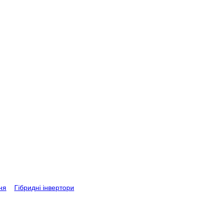
ня
>
Гібридні інвертори
>
Гібридні інвертори Sungrow SH6.0RT - SH
 кВт