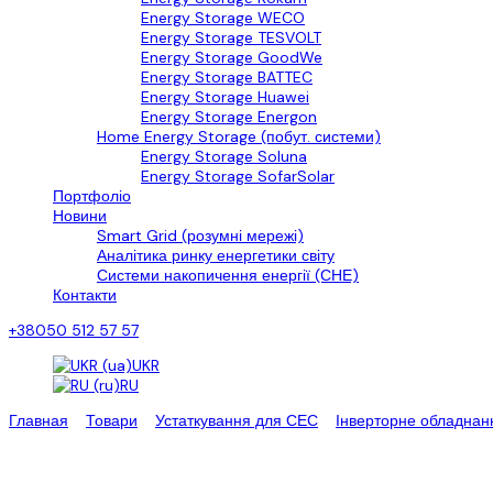
Energy Storage WECO
Energy Storage TESVOLT
Energy Storage GoodWe
Energy Storage BATTEC
Energy Storage Huawei
Energy Storage Energon
Home Energy Storage (побут. системи)
Energy Storage Soluna
Energy Storage SofarSolar
Портфоліо
Новини
Smart Grid (розумні мережі)
Аналітика ринку енергетики світу
Системи накопичення енергії (СНЕ)
Контакти
+38050 512 57 57
UKR
RU
Главная
>
Товари
>
Устаткування для СЕС
>
Інверторне обладнан
Гібридний інвертор Sungrow 10