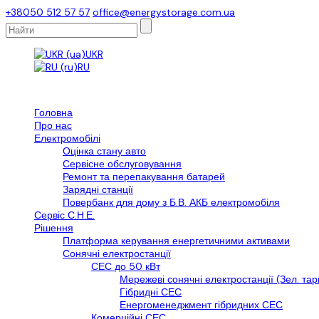
+38050 512 57 57
office@energystorage.com.ua
UKR
RU
Головна
Про нас
Електромобілі
Оцінка стану авто
Сервісне обслуговування
Ремонт та перепакування батарей
Зарядні станції
Повербанк для дому з Б.В. АКБ електромобіля
Сервіс С.Н.Е.
Рішення
Платформа керування енергетичними активами
Сонячні електростанції
СЕС до 50 кВт
Мережеві сонячні електростанції (Зел. та
Гібридні СЕС
Енергоменеджмент гібридних СЕС
Комерційні СЕС