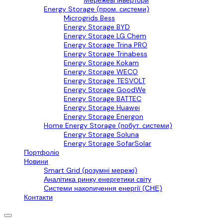
Мережеві інвертори
Energy Storage (пром. системи)
Microgrids Bess
Energy Storage BYD
Energy Storage LG Chem
Energy Storage Trina PRO
Energy Storage Trinabess
Energy Storage Kokam
Energy Storage WECO
Energy Storage TESVOLT
Energy Storage GoodWe
Energy Storage BATTEC
Energy Storage Huawei
Energy Storage Energon
Home Energy Storage (побут. системи)
Energy Storage Soluna
Energy Storage SofarSolar
Портфоліо
Новини
Smart Grid (розумні мережі)
Аналітика ринку енергетики світу
Системи накопичення енергії (СНЕ)
Контакти