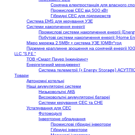
Сонячна електростанція для власного сп
Промислові СЕС від 500 кВт
Гібридні СЕС для підприємств
Cистема EMS для керування УЗЕ
Системи накопичення енергії
Промислові системи накопичення енергії (Energ
Побутові системи накопичення енергії (Home En
Мікро мережа 2.5МВт + система УЗЕ 10МВт*год
Підземне краплинне зрошення на сонячній енергії 10
LLС “S.P.E.”
ТОВ «Смарт Пауер Інжиніринг»
Енергетичний менеджмент
Система телеметрії (+ Energy Storage) АСУТП10
Товари
Автономні котельні
Наші акумуляторні системи
Низьковольтні АКБ
Високовольтні акумуляторні батареї
Системи керування СЕС та СНЕ
Устаткування для СЕС
Фотомодулі
Інверторне обладнання
Промислові гібридні інвертори
Гібридні інвертори