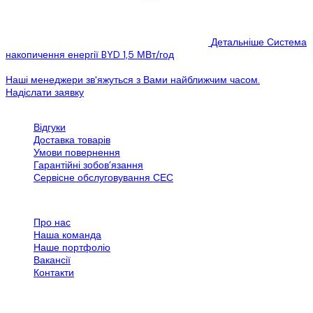
Детальніше
Система
накопичення енергії BYD 1,5 МВт/год
Вибачте цей текст доступний тільки в...
Наші менеджери зв'яжуться з Вами найближчим часом.
Надіслати заявку
Обслуговування клієнтів
Відгуки
Доставка товарів
Умови повернення
Гарантійні зобов’язання
Сервісне обслуговування СЕС
Все про SPN Group
Про нас
Наша команда
Наше портфоліо
Вакансії
Контакти
Додаткова інформація