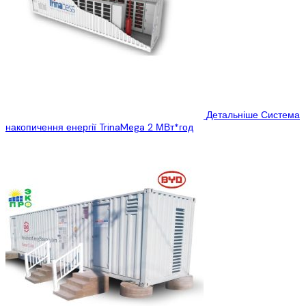
Детальніше
Система
накопичення енергії TrinaMega 2 МВт*год
Вибачте цей текст доступний тільки в...