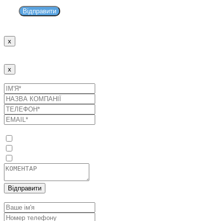
Відправити
x
Дякуємо!
Наші менеджери зв'яжуться з Вами найближчим часом.
x
Надіслати заявку
Список послуг
Оптимізація споживання енергоресурсів
Промислові сонячні електростанції
Системи накопичення енергії
Відправити
Залишити заявку