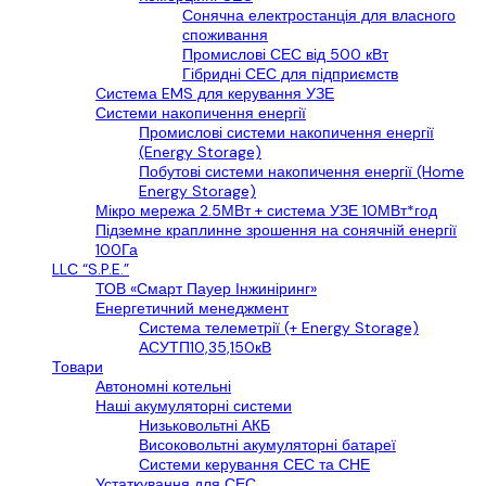
Сонячна електростанція для власного
споживання
Промислові СЕС від 500 кВт
Гібридні СЕС для підприємств
Cистема EMS для керування УЗЕ
Системи накопичення енергії
Промислові системи накопичення енергії
(Energy Storage)
Побутові системи накопичення енергії (Home
Energy Storage)
Мікро мережа 2.5МВт + система УЗЕ 10МВт*год
Підземне краплинне зрошення на сонячній енергії
100Га
LLС “S.P.E.”
ТОВ «Смарт Пауер Інжиніринг»
Енергетичний менеджмент
Система телеметрії (+ Energy Storage)
АСУТП10,35,150кВ
Товари
Автономні котельні
Наші акумуляторні системи
Низьковольтні АКБ
Високовольтні акумуляторні батареї
Системи керування СЕС та СНЕ
Устаткування для СЕС