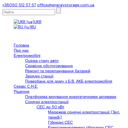
+38050 512 57 57
office@energystorage.com.ua
UKR
RU
Головна
Про нас
Електромобілі
Оцінка стану авто
Сервісне обслуговування
Ремонт та перепакування батарей
Зарядні станції
Повербанк для дому з Б.В. АКБ електромобіля
Сервіс С.Н.Е.
Рішення
Платформа керування енергетичними активами
Сонячні електростанції
СЕС до 50 кВт
Мережеві сонячні електростанції (Зел.
тариф)
Гібридні СЕС
Енергоменеджмент гібридних СЕС