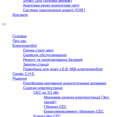
Smart Grid (розумні мережі)
Аналітика ринку енергетики світу
Системи накопичення енергії (СНЕ)
Контакти
Головна
Про нас
Електромобілі
Оцінка стану авто
Сервісне обслуговування
Ремонт та перепакування батарей
Зарядні станції
Повербанк для дому з Б.В. АКБ електромобіля
Сервіс С.Н.Е.
Рішення
Платформа керування енергетичними активами
Сонячні електростанції
СЕС до 50 кВт
Мережеві сонячні електростанції (Зел.
тариф)
Гібридні СЕС
Енергоменеджмент гібридних СЕС
Комерційні СЕС