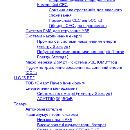
Комерційні СЕС
Сонячна електростанція для власного
споживання
Промислові СЕС від 500 кВт
Гібридні СЕС для підприємств
Cистема EMS для керування УЗЕ
Системи накопичення енергії
Промислові системи накопичення енергії
(Energy Storage)
Побутові системи накопичення енергії (Home
Energy Storage)
Мікро мережа 2.5МВт + система УЗЕ 10МВт*год
Підземне краплинне зрошення на сонячній енергії
100Га
LLС “S.P.E.”
ТОВ «Смарт Пауер Інжиніринг»
Енергетичний менеджмент
Система телеметрії (+ Energy Storage)
АСУТП10,35,150кВ
Товари
Автономні котельні
Наші акумуляторні системи
Низьковольтні АКБ
Високовольтні акумуляторні батареї