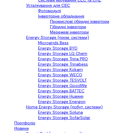
Системи керування СЕС та СНЕ
Устаткування для СЕС
Фотомодулі
Інверторне обладнання
Промислові гібридні інвертори
Гібридні інвертори
Мережеві інвертори
Energy Storage (пром. системи)
Microgrids Bess
Energy Storage BYD
Energy Storage LG Chem
Energy Storage Trina PRO
Energy Storage Trinabess
Energy Storage Kokam
Energy Storage WECO
Energy Storage TESVOLT
Energy Storage GoodWe
Energy Storage BATTEC
Energy Storage Huawei
Energy Storage Energon
Home Energy Storage (побут. системи)
Energy Storage Soluna
Energy Storage SofarSolar
Портфоліо
Новини