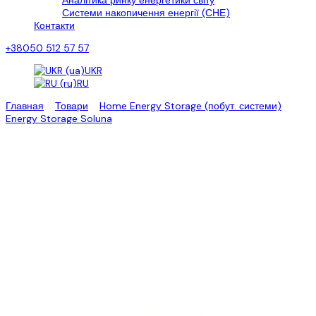
Аналітика ринку енергетики світу
Системи накопичення енергії (СНЕ)
Контакти
+38050 512 57 57
UKR
RU
Главная
>
Товари
>
Home Energy Storage (побут. системи)
>
Energy Storage Soluna
>
Модуль акумуляторних батарей Soluna
3 кВт/год
Акумуляторний блок Soluna 3
кВт/год система зберігання
енергії