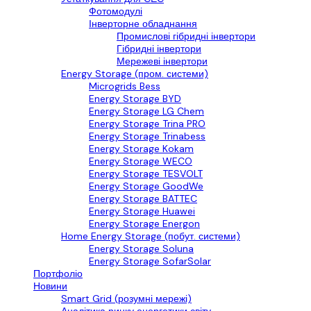
Фотомодулі
Інверторне обладнання
Промислові гібридні інвертори
Гібридні інвертори
Мережеві інвертори
Energy Storage (пром. системи)
Microgrids Bess
Energy Storage BYD
Energy Storage LG Chem
Energy Storage Trina PRO
Energy Storage Trinabess
Energy Storage Kokam
Energy Storage WECO
Energy Storage TESVOLT
Energy Storage GoodWe
Energy Storage BATTEC
Energy Storage Huawei
Energy Storage Energon
Home Energy Storage (побут. системи)
Energy Storage Soluna
Energy Storage SofarSolar
Портфоліо
Новини
Smart Grid (розумні мережі)