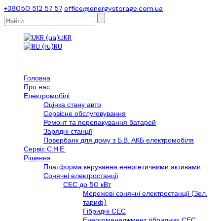
+38050 512 57 57
office@energystorage.com.ua
UKR
RU
Головна
Про нас
Електромобілі
Оцінка стану авто
Сервісне обслуговування
Ремонт та перепакування батарей
Зарядні станції
Повербанк для дому з Б.В. АКБ електромобіля
Сервіс С.Н.Е.
Рішення
Платформа керування енергетичними активами
Сонячні електростанції
СЕС до 50 кВт
Мережеві сонячні електростанції (Зел.
тариф)
Гібридні СЕС
Енергоменеджмент гібридних СЕС