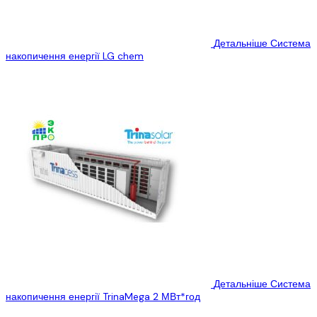
Детальніше
Система
накопичення енергії LG chem
LG Chem Energy Storage: проектирование, поставка, монтаж,...
Детальніше
Система
накопичення енергії TrinaMega 2 МВт*год
Вибачте цей текст доступний тільки в...