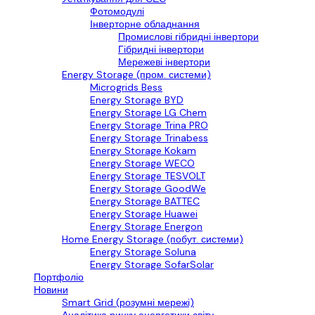
Фотомодулі
Інверторне обладнання
Промислові гібридні інвертори
Гібридні інвертори
Мережеві інвертори
Energy Storage (пром. системи)
Microgrids Bess
Energy Storage BYD
Energy Storage LG Chem
Energy Storage Trina PRO
Energy Storage Trinabess
Energy Storage Kokam
Energy Storage WECO
Energy Storage TESVOLT
Energy Storage GoodWe
Energy Storage BATTEC
Energy Storage Huawei
Energy Storage Energon
Home Energy Storage (побут. системи)
Energy Storage Soluna
Energy Storage SofarSolar
Портфоліо
Новини
Smart Grid (розумні мережі)