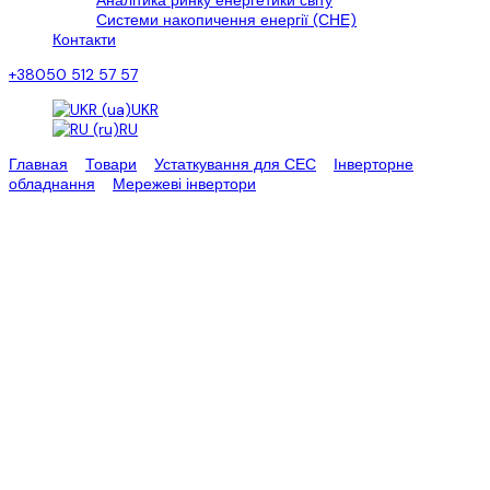
Аналітика ринку енергетики світу
Системи накопичення енергії (СНЕ)
Контакти
+38050 512 57 57
UKR
RU
Главная
>
Товари
>
Устаткування для СЕС
>
Інверторне
обладнання
>
Мережеві інвертори
>
Мережевий інвертор
Sungrow SG33CX/SG40CX/SG50CX
Мережевий інвертор Sungrow
30 кВт для сонячних батарей