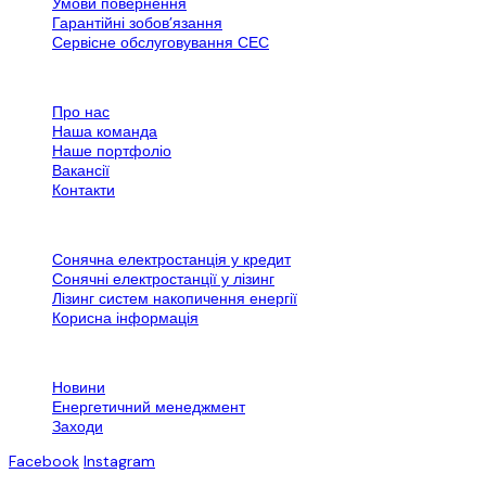
Умови повернення
Гарантійні зобов’язання
Сервісне обслуговування СЕС
Все про SPN Group
Про нас
Наша команда
Наше портфоліо
Вакансії
Контакти
Додаткова інформація
Сонячна електростанція у кредит
Сонячні електростанції у лізинг
Лізинг систем накопичення енергії
Корисна інформація
Контактна інформація
Новини
Енергетичний менеджмент
Заходи
Facebook
Instagram