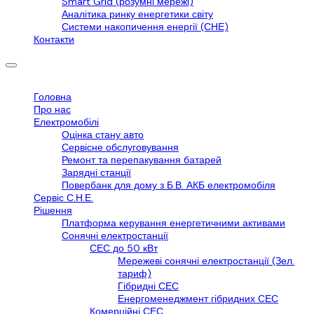
Smart Grid (розумні мережі)
Аналітика ринку енергетики світу
Системи накопичення енергії (СНЕ)
Контакти
Головна
Про нас
Електромобілі
Оцінка стану авто
Сервісне обслуговування
Ремонт та перепакування батарей
Зарядні станції
Повербанк для дому з Б.В. АКБ електромобіля
Сервіс С.Н.Е.
Рішення
Платформа керування енергетичними активами
Сонячні електростанції
СЕС до 50 кВт
Мережеві сонячні електростанції (Зел.
тариф)
Гібридні СЕС
Енергоменеджмент гібридних СЕС
Комерційні СЕС