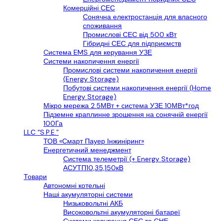
Комерційні СЕС
Сонячна електростанція для власного
споживання
Промислові СЕС від 500 кВт
Гібридні СЕС для підприємств
Cистема EMS для керування УЗЕ
Системи накопичення енергії
Промислові системи накопичення енергії
(Energy Storage)
Побутові системи накопичення енергії (Home
Energy Storage)
Мікро мережа 2.5МВт + система УЗЕ 10МВт*год
Підземне краплинне зрошення на сонячній енергії
100Га
LLС “S.P.E.”
ТОВ «Смарт Пауер Інжиніринг»
Енергетичний менеджмент
Система телеметрії (+ Energy Storage)
АСУТП10,35,150кВ
Товари
Автономні котельні
Наші акумуляторні системи
Низьковольтні АКБ
Високовольтні акумуляторні батареї