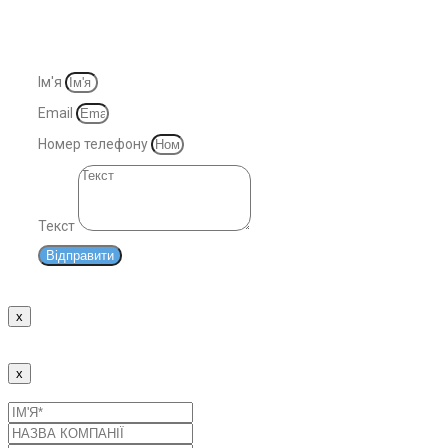
© 2007-2025. Всі права захищені
Ім'я
Email
Номер телефону
Текст
Відправити
x
Дякуємо!
Наші менеджери зв'яжуться з Вами найближчим часом.
x
Надіслати заявку