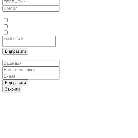
Список послуг
Оптимізація споживання енергоресурсів
Промислові сонячні електростанції
Системи накопичення енергії
Відправити
Залишити заявку
Відправити
Закрити