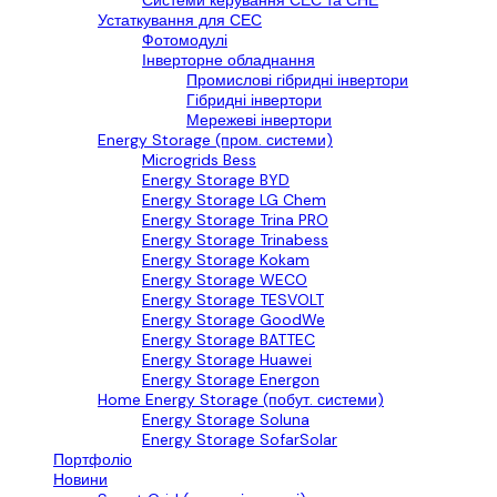
Системи керування СЕС та СНЕ
Устаткування для СЕС
Фотомодулі
Інверторне обладнання
Промислові гібридні інвертори
Гібридні інвертори
Мережеві інвертори
Energy Storage (пром. системи)
Microgrids Bess
Energy Storage BYD
Energy Storage LG Chem
Energy Storage Trina PRO
Energy Storage Trinabess
Energy Storage Kokam
Energy Storage WECO
Energy Storage TESVOLT
Energy Storage GoodWe
Energy Storage BATTEC
Energy Storage Huawei
Energy Storage Energon
Home Energy Storage (побут. системи)
Energy Storage Soluna
Energy Storage SofarSolar
Портфоліо
Новини