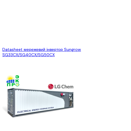
Функція Q уночі,
Функція Q уночі,
Функція Q уноч
LVRT, HVRT,
LVRT, HVRT,
LVRT, HVRT,
регулювання
регулювання
регулювання
активної та
активної та
активної та
Підтримка
реактивної
реактивної
реактивної
мережі
потужності і
потужності і
потужності і
регулювання
регулювання
регулювання
швидкості набору
швидкості набору
швидкості наб
потужності
потужності
потужності
Datasheet мережевий інвертор Sungrow
SG33CX/SG40CX/SG50CX
Супутні товари