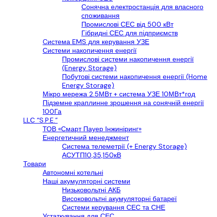
Сонячна електростанція для власного
споживання
Промислові СЕС від 500 кВт
Гібридні СЕС для підприємств
Cистема EMS для керування УЗЕ
Системи накопичення енергії
Промислові системи накопичення енергії
(Energy Storage)
Побутові системи накопичення енергії (Home
Energy Storage)
Мікро мережа 2.5МВт + система УЗЕ 10МВт*год
Підземне краплинне зрошення на сонячній енергії
100Га
LLС “S.P.E.”
ТОВ «Смарт Пауер Інжиніринг»
Енергетичний менеджмент
Система телеметрії (+ Energy Storage)
АСУТП10,35,150кВ
Товари
Автономні котельні
Наші акумуляторні системи
Низьковольтні АКБ
Високовольтні акумуляторні батареї
Системи керування СЕС та СНЕ
Устаткування для СЕС