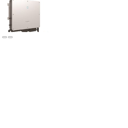
Опис мережевого інвертора
ТОВ » Еко Про плюс» пропонує Вам ознайомитися з технічними
характеристиками інверторів мережевих Sungrow
SG33CX/SG40CX/SG50CX, які Ви можете купити, за найкращою
ціною, в нашій компанії.
Трифазний мережевий інвертор потужністю 33 кВт, 40 кВт і 50
кВт від компанії Sungrow – це ідеальне рішення для сонячних
електростанцій, що працюють за “зеленим тарифом” або для
компенсації власного споживання.
Передова технологія перетворення енергії в інверторному
обладнанні Sungrow забезпечує найбільш оптимальну генерацію
системи та низьку собівартість електроенергії.
Переваги обладнання:
– Широкий діапазон напруги масиву фотомодулів (1100В)