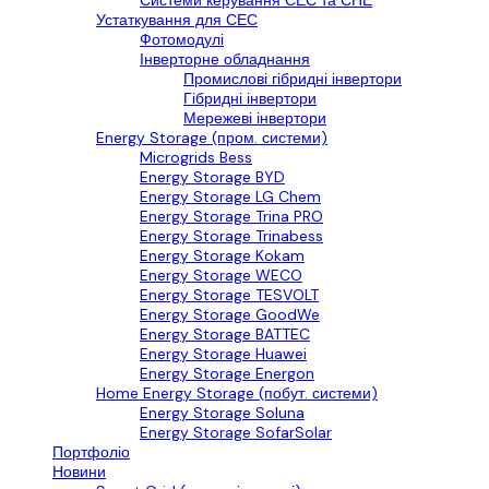
Системи керування СЕС та СНЕ
Устаткування для СЕС
Фотомодулі
Інверторне обладнання
Промислові гібридні інвертори
Гібридні інвертори
Мережеві інвертори
Energy Storage (пром. системи)
Microgrids Bess
Energy Storage BYD
Energy Storage LG Chem
Energy Storage Trina PRO
Energy Storage Trinabess
Energy Storage Kokam
Energy Storage WECO
Energy Storage TESVOLT
Energy Storage GoodWe
Energy Storage BATTEC
Energy Storage Huawei
Energy Storage Energon
Home Energy Storage (побут. системи)
Energy Storage Soluna
Energy Storage SofarSolar
Портфоліо
Новини