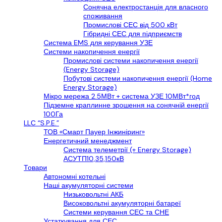
Сонячна електростанція для власного
споживання
Промислові СЕС від 500 кВт
Гібридні СЕС для підприємств
Cистема EMS для керування УЗЕ
Системи накопичення енергії
Промислові системи накопичення енергії
(Energy Storage)
Побутові системи накопичення енергії (Home
Energy Storage)
Мікро мережа 2.5МВт + система УЗЕ 10МВт*год
Підземне краплинне зрошення на сонячній енергії
100Га
LLС “S.P.E.”
ТОВ «Смарт Пауер Інжиніринг»
Енергетичний менеджмент
Система телеметрії (+ Energy Storage)
АСУТП10,35,150кВ
Товари
Автономні котельні
Наші акумуляторні системи
Низьковольтні АКБ
Високовольтні акумуляторні батареї
Системи керування СЕС та СНЕ
Устаткування для СЕС