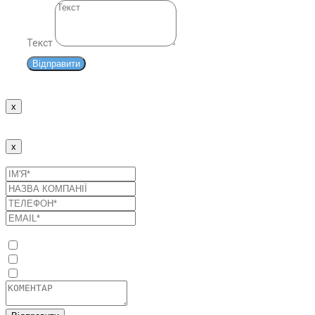
Текст
Відправити
x
Дякуємо!
Наші менеджери зв'яжуться з Вами найближчим часом.
x
Надіслати заявку
Список послуг
Оптимізація споживання енергоресурсів
Промислові сонячні електростанції
Системи накопичення енергії