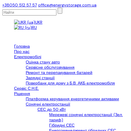
+38050 512 57 57
office@energystorage.com.ua
UKR
RU
Головна
Про нас
Електромобілі
Оцінка стану авто
Сервісне обслуговування
Ремонт та перепакування батарей
Зарядні станції
Повербанк для дому з Б.В. АКБ електромобіля
Сервіс С.Н.Е.
Рішення
Платформа керування енергетичними активами
Сонячні електростанції
СЕС до 50 кВт
Мережеві сонячні електростанції (Зел.
тариф)
Гібридні СЕС
Енергоменеджмент гібридних СЕС