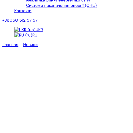
Аналітика ринку енергетики світу
Системи накопичення енергії (СНЕ)
Контакти
+38050 512 57 57
UKR
RU
Главная
>
Новини
>
Штучний інтелект «відновив» роботу
австралійської гірничо-енергетичної системи за лічені секунди
Штучний інтелект «відновив»
роботу австралійської
гірничо-енергетичної системи
за лічені секунди
Ендрю Форрест, голова австралійської гірничодобувної компанії
Fortescue, заявив, що системи акумулювання енергії в батареях
(BESS) компанії продемонстрували здатність стабілізувати
власну гірничодобувну електромережу без використання
традиційної інерції обертання від генераторів, застосовуючи