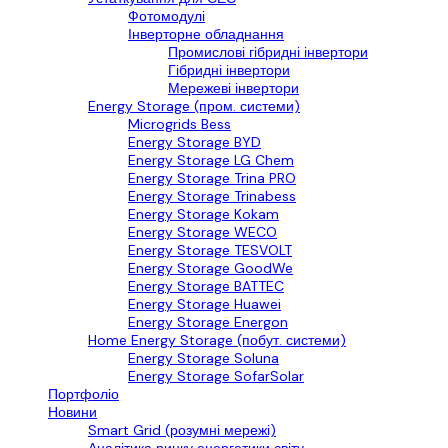
Фотомодулі
Інверторне обладнання
Промислові гібридні інвертори
Гібридні інвертори
Мережеві інвертори
Energy Storage (пром. системи)
Microgrids Bess
Energy Storage BYD
Energy Storage LG Chem
Energy Storage Trina PRO
Energy Storage Trinabess
Energy Storage Kokam
Energy Storage WECO
Energy Storage TESVOLT
Energy Storage GoodWe
Energy Storage BATTEC
Energy Storage Huawei
Energy Storage Energon
Home Energy Storage (побут. системи)
Energy Storage Soluna
Energy Storage SofarSolar
Портфоліо
Новини
Smart Grid (розумні мережі)