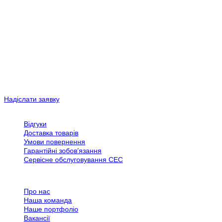
«Протока Ормуз найближчим часом не відкриється», — заявив
Форрест. «Тож для дизельного палива це суцільно погані
новини».
Компанія Fortescue виділила 6,2 млрд доларів США на
декарбонізацію своїх гірничодобувних операцій, і Форрест
зазначив, що вона реалізувала капітальні проєкти на суму 46
млрд австралійських доларів «на 50 % швидше та з 50 %
меншими витратами» порівняно з конкурентами.
Надіслати заявку
Обслуговування клієнтів
Відгуки
Доставка товарів
Умови повернення
Гарантійні зобов’язання
Сервісне обслуговування СЕС
Все про SPN Group
Про нас
Наша команда
Наше портфоліо
Вакансії