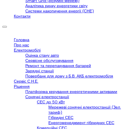
Smart Grid (розумні мережі)
Аналітика ринку енергетики світу
Системи накопичення енергії (СНЕ)
Контакти
Головна
Про нас
Електромобілі
Оцінка стану авто
Сервісне обслуговування
Ремонт та перепакування батарей
Зарядні станції
Повербанк для дому з Б.В. АКБ електромобіля
Сервіс С.Н.Е.
Рішення
Платформа керування енергетичними активами
Сонячні електростанції
СЕС до 50 кВт
Мережеві сонячні електростанції (Зел.
тариф)
Гібридні СЕС
Енергоменеджмент гібридних СЕС
Комерційні СЕС