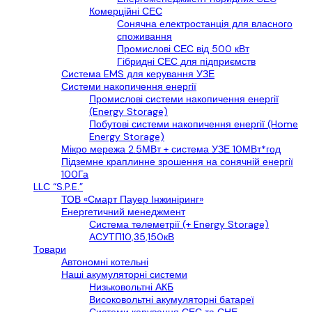
Комерційні СЕС
Сонячна електростанція для власного
споживання
Промислові СЕС від 500 кВт
Гібридні СЕС для підприємств
Cистема EMS для керування УЗЕ
Системи накопичення енергії
Промислові системи накопичення енергії
(Energy Storage)
Побутові системи накопичення енергії (Home
Energy Storage)
Мікро мережа 2.5МВт + система УЗЕ 10МВт*год
Підземне краплинне зрошення на сонячній енергії
100Га
LLС “S.P.E.”
ТОВ «Смарт Пауер Інжиніринг»
Енергетичний менеджмент
Система телеметрії (+ Energy Storage)
АСУТП10,35,150кВ
Товари
Автономні котельні
Наші акумуляторні системи
Низьковольтні АКБ
Високовольтні акумуляторні батареї